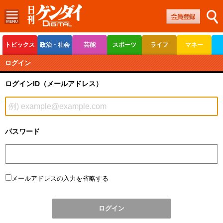
トピックス
政治・社会
芸能
スポーツ
ライフ
マネー
ボートレース
競輪
オートレース
ログイン
ログインID（メールアドレス）
パスワード
メールアドレスの入力を省略する