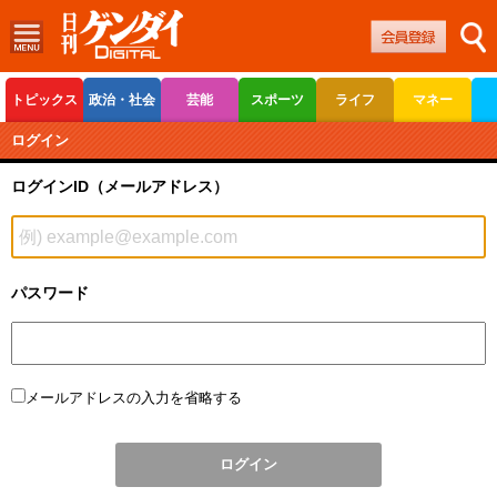
トピックス
政治・社会
芸能
スポーツ
ライフ
マネー
ボートレース
競輪
オートレース
ログイン
ログインID（メールアドレス）
パスワード
メールアドレスの入力を省略する