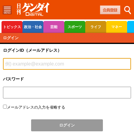
トピックス
政治・社会
芸能
スポーツ
ライフ
マネー
ボートレース
競輪
オートレース
ログイン
ログインID（メールアドレス）
パスワード
メールアドレスの入力を省略する