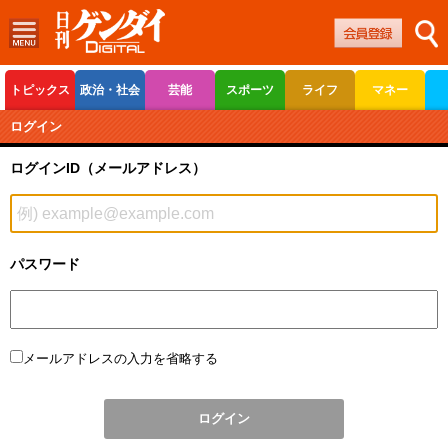
トピックス
政治・社会
芸能
スポーツ
ライフ
マネー
ボートレース
競輪
オートレース
ログイン
ログインID（メールアドレス）
パスワード
メールアドレスの入力を省略する