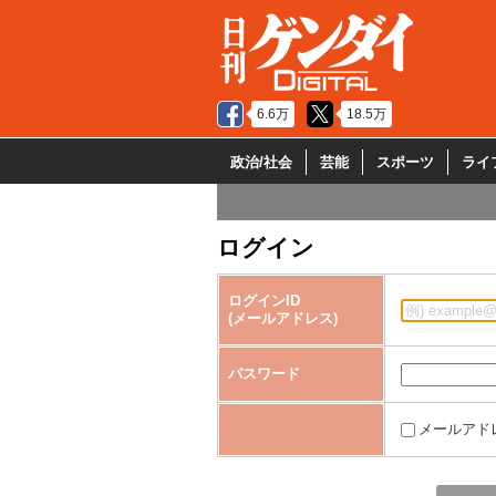
6.6万
18.5万
政治/社会
芸能
スポーツ
ライ
ログイン
ログインID
(メールアドレス)
パスワード
メールアド