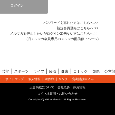
パスワードを忘れた方はこちらへ >>
新規会員登録はこちらへ >>
メルマガを停止したいがログイン出来ない方はこちらへ >>
(旧メルマガ会員専用のメルマガ配信停止ページ)
芸能
スポーツ
ライフ
経済
健康
コミック
競馬
公営
ー
サイトマップ
個人情報
著作権
リンク
定期購読申込み
広告掲載について
会社概要
採用情報
よくある質問・お問い合わせ
Copyright (C) Nikkan Gendai. All Rights Reserved