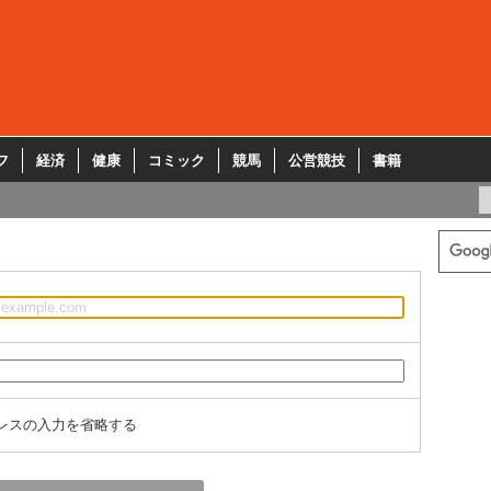
フ
経済
健康
コミック
競馬
公営競技
書籍
レスの入力を省略する