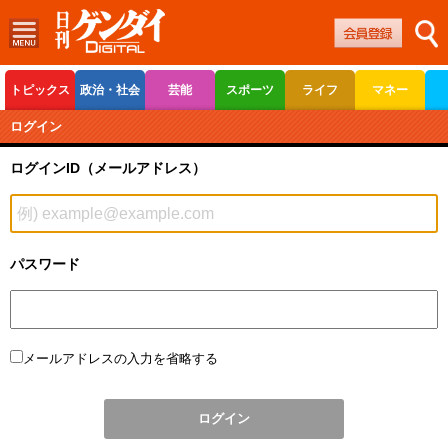
トピックス
政治・社会
芸能
スポーツ
ライフ
マネー
ボートレース
競輪
オートレース
ログイン
ログインID（メールアドレス）
パスワード
メールアドレスの入力を省略する