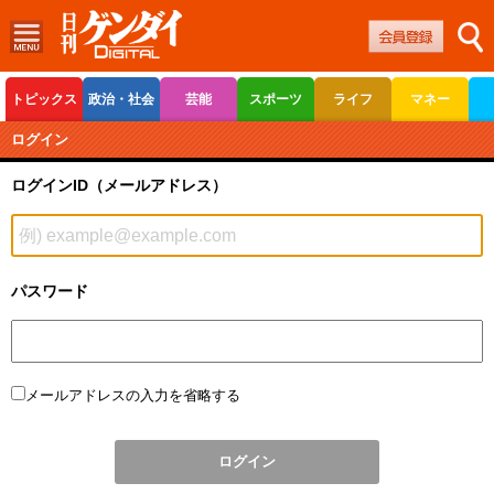
トピックス
政治・社会
芸能
スポーツ
ライフ
マネー
ボートレース
競輪
オートレース
ログイン
ログインID（メールアドレス）
パスワード
メールアドレスの入力を省略する