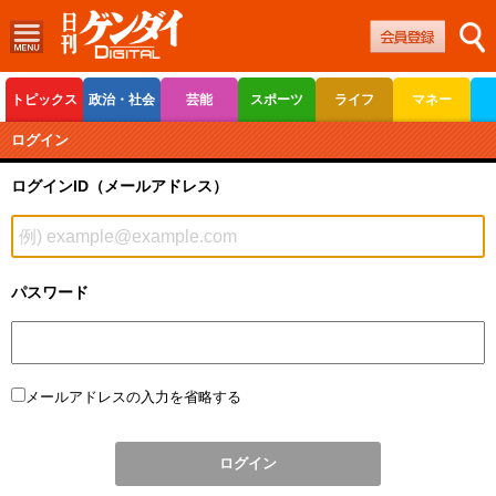
トピックス
政治・社会
芸能
スポーツ
ライフ
マネー
ボートレース
競輪
オートレース
ログイン
ログインID（メールアドレス）
パスワード
メールアドレスの入力を省略する