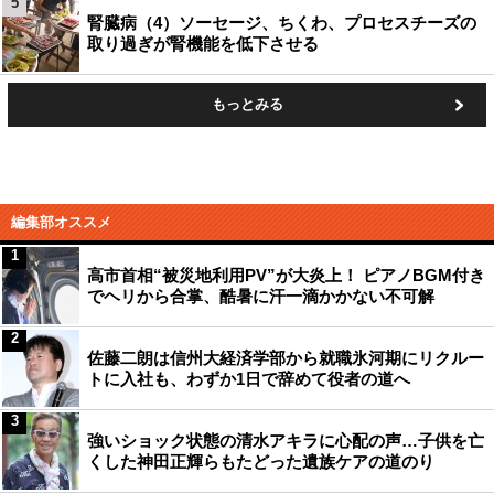
5
腎臓病（4）ソーセージ、ちくわ、プロセスチーズの
取り過ぎが腎機能を低下させる
もっとみる
編集部オススメ
1
高市首相“被災地利用PV”が大炎上！ ピアノBGM付き
でヘリから合掌、酷暑に汗一滴かかない不可解
2
佐藤二朗は信州大経済学部から就職氷河期にリクルー
トに入社も、わずか1日で辞めて役者の道へ
3
強いショック状態の清水アキラに心配の声…子供を亡
くした神田正輝らもたどった遺族ケアの道のり