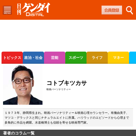
トピックス
政治・社会
芸能
スポーツ
ライフ
マネー
ボートレース
競輪
オートレース
コトブキツカサ
映画パーソナリティー
１９７３年、静岡県生まれ。映画パーソナリティー＆映画心理カウンセラー。有働由美子、
マツコ・デラックスと同じナチュラルエイトに所属。ハリウッドのエピソードから心理まで
多角的に作品を網羅。水道橋博士も信頼を寄せる映画専門家。
著者のコラム一覧