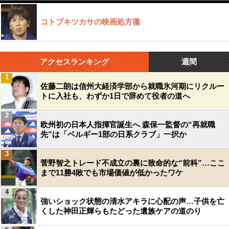
コトブキツカサの映画処方箋
アクセスランキング
週間
1
佐藤二朗は信州大経済学部から就職氷河期にリクルー
トに入社も、わずか1日で辞めて役者の道へ
2
欧州初の日本人指揮官誕生へ 森保一監督の“再就職
先”は「ベルギー1部の日系クラブ」一択か
3
菅野智之トレード不成立の裏に致命的な“前科”…ここ
まで11勝4敗でも市場価値が低かったワケ
4
強いショック状態の清水アキラに心配の声…子供を亡
くした神田正輝らもたどった遺族ケアの道のり