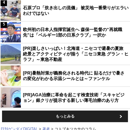
4
石原プロ「炊き出しの流儀」 被災地一番乗りがエラい
わけではない
5
欧州初の日本人指揮官誕生へ 森保一監督の“再就職
先”は「ベルギー1部の日系クラブ」一択か
[PR]楽しさいっぱい！北海道・ニセコで避暑の夏旅
絶景とアクティビティが揃う「ニセコ東急 グラン・ヒ
ラフ」～東急不動産
[PR]暑熱対策が義務化される時代に 貼るだけで暑さ
の変化がわかる示温シールとは～ファンケル
[PR]AGA治療に革命を起こす検査技術「スキャビジ
ョン」銀クリが提示する新しい薄毛治療のあり方
もっとみる
日刊ゲンダイDIGITAL
著者
コトブキツカサのコラム