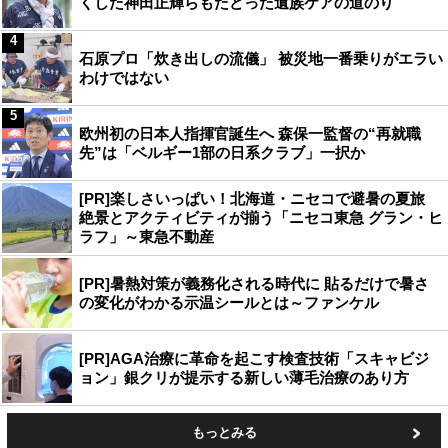
くした神田正輝らもたどった遺族ケアの道のり
4
石原プロ「炊き出しの流儀」 被災地一番乗りがエラい
わけではない
5
欧州初の日本人指揮官誕生へ 森保一監督の“再就職
先”は「ベルギー1部の日系クラブ」一択か
[PR]楽しさいっぱい！北海道・ニセコで避暑の夏旅
絶景とアクティビティが揃う「ニセコ東急 グラン・ヒ
ラフ」～東急不動産
[PR]暑熱対策が義務化される時代に 貼るだけで暑さ
の変化がわかる示温シールとは～ファンケル
[PR]AGA治療に革命を起こす検査技術「スキャビジ
ョン」銀クリが提示する新しい薄毛治療のあり方
もっとみる