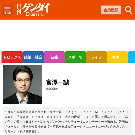
トピックス
政治・社会
芸能
スポーツ
ライフ
マネー
ボートレース
競輪
オートレース
富澤一誠
音楽評論家
１９５１年長野県須坂市生まれ。東大中退。「Ａｇｅ Ｆｒｅｅ Ｍｕｓｉｃ！」（ＮＡＣ
Ｋ５）、「Ａｇｅ Ｆｒｅｅ Ｍｕｓｉｃ～大人の音楽」（ＪＦＮ系３６局ネット）、「あ
の年この歌」（ＢＳジャパン）などのパーソナリティー＆コメンテーターを務める。近著は
「ユーミン・陽水からみゆきまで～時代を変えたフォーク・ニューミュージックのカリスマ
たち～」（廣済堂新書）。