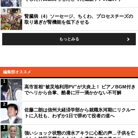
5
腎臓病（4）ソーセージ、ちくわ、プロセスチーズの
取り過ぎが腎機能を低下させる
もっとみる
編集部オススメ
1
高市首相“被災地利用PV”が大炎上！ ピアノBGM付き
でヘリから合掌、酷暑に汗一滴かかない不可解
2
佐藤二朗は信州大経済学部から就職氷河期にリクルー
トに入社も、わずか1日で辞めて役者の道へ
3
強いショック状態の清水アキラに心配の声…子供を亡