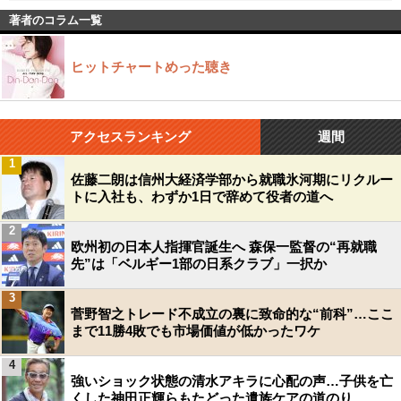
著者のコラム一覧
ヒットチャートめった聴き
アクセスランキング
週間
1
佐藤二朗は信州大経済学部から就職氷河期にリクルー
トに入社も、わずか1日で辞めて役者の道へ
2
欧州初の日本人指揮官誕生へ 森保一監督の“再就職
先”は「ベルギー1部の日系クラブ」一択か
3
菅野智之トレード不成立の裏に致命的な“前科”…ここ
まで11勝4敗でも市場価値が低かったワケ
4
強いショック状態の清水アキラに心配の声…子供を亡
くした神田正輝らもたどった遺族ケアの道のり