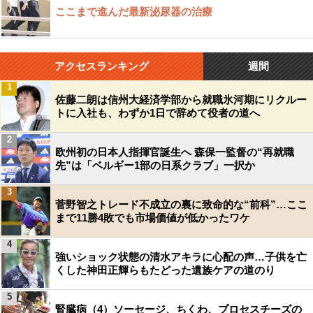
ここまで進んだ最新泌尿器の治療
アクセスランキング
週間
1
佐藤二朗は信州大経済学部から就職氷河期にリクルー
トに入社も、わずか1日で辞めて役者の道へ
2
欧州初の日本人指揮官誕生へ 森保一監督の“再就職
先”は「ベルギー1部の日系クラブ」一択か
3
菅野智之トレード不成立の裏に致命的な“前科”…ここ
まで11勝4敗でも市場価値が低かったワケ
4
強いショック状態の清水アキラに心配の声…子供を亡
くした神田正輝らもたどった遺族ケアの道のり
5
腎臓病（4）ソーセージ、ちくわ、プロセスチーズの