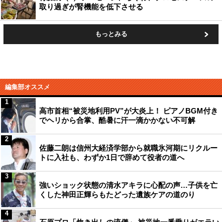
取り過ぎが腎機能を低下させる
もっとみる
編集部オススメ
1
高市首相“被災地利用PV”が大炎上！ ピアノBGM付き
でヘリから合掌、酷暑に汗一滴かかない不可解
2
佐藤二朗は信州大経済学部から就職氷河期にリクルー
トに入社も、わずか1日で辞めて役者の道へ
3
強いショック状態の清水アキラに心配の声…子供を亡
くした神田正輝らもたどった遺族ケアの道のり
4