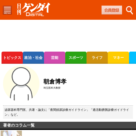
トピックス
政治・社会
芸能
スポーツ
ライフ
マネー
ボートレース
競輪
オートレース
朝倉博孝
埼玉医科大教授
泌尿器科専門医、共著・論文に「夜間頻尿診療ガイドライン」「過活動膀胱診療ガイドライ
ン」など。
著者のコラム一覧