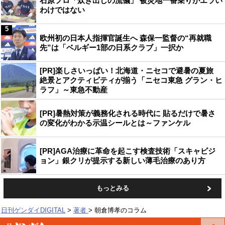
石原プロ「炊き出しの流儀」 被災地一番乗りがエラい
わけではない
5
欧州初の日本人指揮官誕生へ 森保一監督の“再就職
先”は「ベルギー1部の日系クラブ」一択か
[PR]楽しさいっぱい！北海道・ニセコで避暑の夏旅
絶景とアクティビティが揃う「ニセコ東急 グラン・ヒ
ラフ」～東急不動産
[PR]暑熱対策が義務化される時代に 貼るだけで暑さ
の変化がわかる示温シールとは～ファンケル
[PR]AGA治療に革命を起こす検査技術「スキャビジ
ョン」銀クリが提示する新しい薄毛治療のあり方
もっとみる
日刊ゲンダイDIGITAL
著者
朝倉博孝のコラム