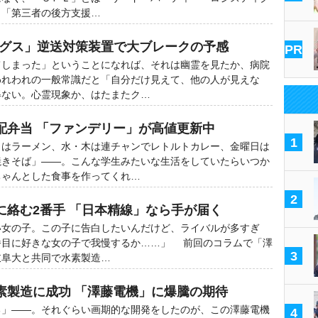
、「第三者の後方支援…
ングス」逆送対策装置で大ブレークの予感
PR
てしまった」ということになれば、それは幽霊を見たか、病院
われわれの一般常識だと「自分だけ見えて、他の人が見えな
得ない。心霊現象か、はたまたク…
配弁当 「ファンデリー」が高値更新中
1
日はラーメン、水・木は連チャンでレトルトカレー、金曜日は
焼きそば」――。こんな学生みたいな生活をしていたらいつか
ちゃんとした食事を作ってくれ…
2
に絡む2番手 「日本精線」なら手が届く
い女の子。この子に告白したいんだけど、ライバルが多すぎ
番目に好きな女の子で我慢するか……」 前回のコラムで「澤
3
岐阜大と共同で水素製造…
素製造に成功 「澤藤電機」に爆騰の期待
る」――。それぐらい画期的な開発をしたのが、この澤藤電機
4