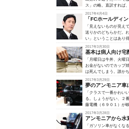
ス」の略。直訳すれば
2017年4月4日
「FCホールディ
「見えないものが見え
送りかのどちらかだ。
い」ということはあり
2017年3月30日
基本は病人向け宅
「月曜日は牛丼、火曜
お金がないのでカップ
は死んでしまう。誰か
2017年3月29日
夢のアンモニア車
「クラスで一番かわい
る。しょうがない、２
藤電機（６９０１）が
2017年3月28日
アンモニアから水
「ガソリン車がなくな