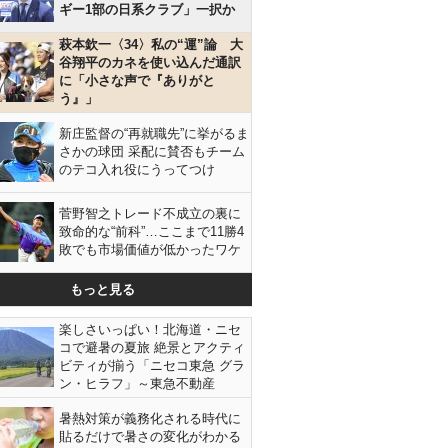
ギー1部の日系クラブ」一択か
萩本欽一〈34〉私の“運”論 大
谷翔平のカネを使い込んだ通訳
に「小さな声で『ありがと
う』」
新庄監督の“再就職先”に挙がるま
さかの球団 采配に賛否もチーム
のテコ入れ役にうってつけ
菅野智之トレード不成立の裏に
致命的な“前科”…ここまで11勝4
敗でも市場価値が低かったワケ
もっと見る
楽しさいっぱい！北海道・ニセ
コで避暑の夏旅 絶景とアクティ
ビティが揃う「ニセコ東急 グラ
ン・ヒラフ」～東急不動産
暑熱対策が義務化される時代に
貼るだけで暑さの変化がわかる