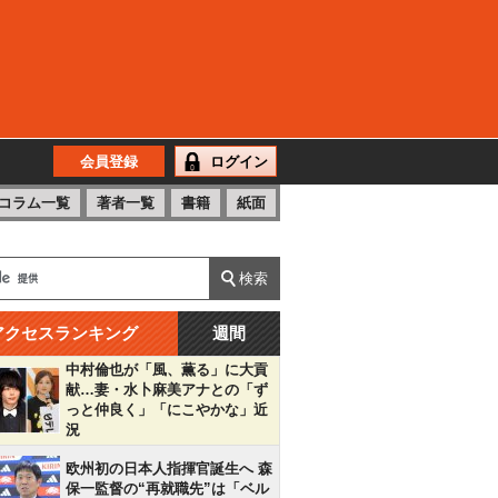
会員登録
ログイン
コラム一覧
著者一覧
書籍
紙面
アクセスランキング
週間
中村倫也が「風、薫る」に大貢
献…妻・水卜麻美アナとの「ず
っと仲良く」「にこやかな」近
況
欧州初の日本人指揮官誕生へ 森
保一監督の“再就職先”は「ベル