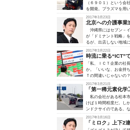
（６９０１）という会
を開発。プラズマを用
2017年3月23日
北京への介護事業
沖縄県にはセブン－イ
が「ドミナント戦略」
るが、出店しない地域
2017年3月22日
時流に乗る“ICT
「私、ＩＣＴ企業の社
か。「いいな、お金持
Ｔの間違いじゃないの
2017年3月21日
「第一稀元素化学
私の会社がある松本市
けば１時間程度だ。し
ンドクサイのである。
2017年3月16日
「ミロク」上下2