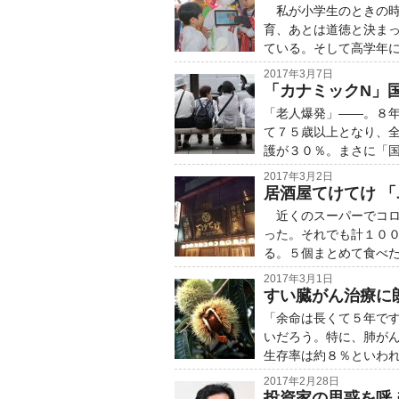
私が小学生のときの時
育、あとは道徳と決ま
ている。そして高学年
2017年3月7日
「カナミックN」
「老人爆発」――。８
て７５歳以上となり、
護が３０％。まさに「
2017年3月2日
居酒屋てけてけ 
近くのスーパーでコロ
った。それでも計１０
る。５個まとめて食べ
2017年3月1日
すい臓がん治療に
「余命は長くて５年で
いだろう。特に、肺が
生存率は約８％といわ
2017年2月28日
投資家の思惑を呼ぶ