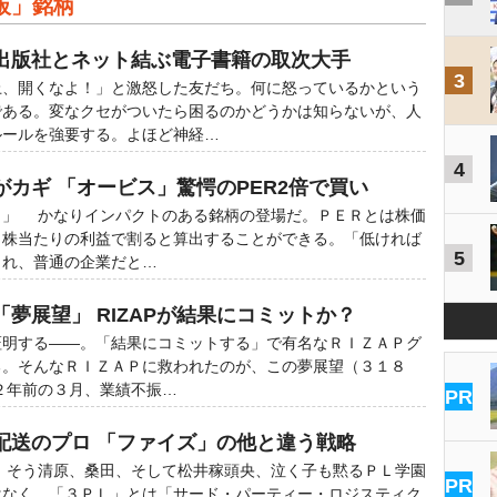
板」銘柄
出版社とネット結ぶ電子書籍の取次大手
3
上、開くなよ！」と激怒した友だち。何に怒っているかという
である。変なクセがついたら困るのかどうかは知らないが、人
ルールを強要する。よほど神経…
4
カギ 「オービス」驚愕のPER2倍で買い
！」 かなりインパクトのある銘柄の登場だ。ＰＥＲとは株価
１株当たりの利益で割ると算出することができる。「低ければ
5
され、普通の企業だと…
夢展望」 RIZAPが結果にコミットか？
証明する――。「結果にコミットする」で有名なＲＩＺＡＰグ
る。そんなＲＩＺＡＰに救われたのが、この夢展望（３１８
２年前の３月、業績不振…
PR
配送のプロ 「ファイズ」の他と違う戦略
 そう清原、桑田、そして松井稼頭央、泣く子も黙るＰＬ学園
PR
はなく、「３ＰＬ」とは「サード・パーティー・ロジスティク