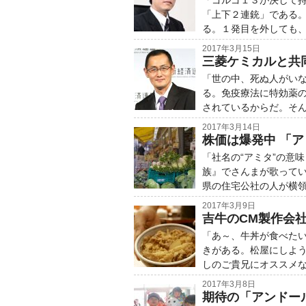
「ゴルゴ１３が決して
「上下２連銃」である
る。１発目を外しても
2017年3月15日
三菱ケミカルと共同
「世の中、死ぬ人がい
る。免疫療法に特効薬
されているからだ。そ
2017年3月14日
株価は爆発中 「
「社名の“アミタ”の意
族』でさんまが歌ってい
県の住宅公社の人が横
2017年3月9日
吉牛のCM製作会
「あ～、牛丼が食べた
きがある。松屋にしよ
しのご貴兄にオススメ
2017年3月8日
期待の「アンドー