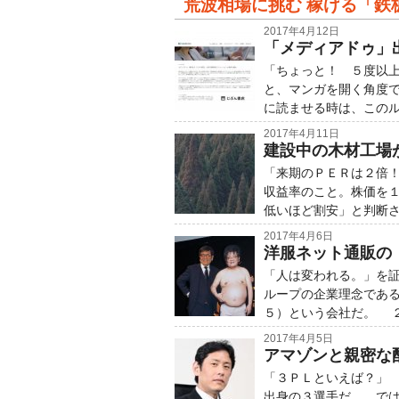
荒波相場に挑む 稼げる「鉄
2017年4月12日
「メディアドゥ」
「ちょっと！ ５度以
と、マンガを開く角度
に読ませる時は、この
2017年4月11日
建設中の木材工場が
「来期のＰＥＲは２倍
収益率のこと。株価を
低いほど割安」と判断
2017年4月6日
洋服ネット通販の「
「人は変われる。」を
ループの企業理念であ
５）という会社だ。 
2017年4月5日
アマゾンと親密な
「３ＰＬといえば？」
出身の３選手だ……で