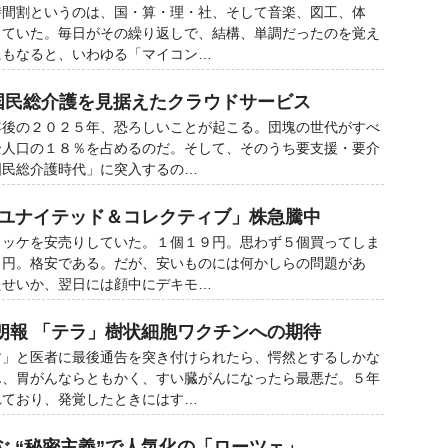
間割というのは、国・算・理・社、そして音楽、図工、体
っていた。毎日がその繰り返しで、結構、単調だったのを覚え
にもなると、いわゆる「マイコン…
国民総介護を見据えたクラウドサービス
年後の２０２５年、恐ろしいことが起こる。団塊の世代がすべ
全人口の１８％を占めるのだ。そして、そのうち要支援・要介
国民総介護時代」に突入するの…
「ユナイテッド＆コレクティブ」株急騰中
ッケを安売りしていた。１個１９円。思わず５個買ってしま
０円。格安である。だが、安いものには何かしらの問題があ
たせいか、翌日には顔中にデキモ…
朗報 「テラ」樹状細胞ワクチンへの期待
す」と医者に最後通告を突き付けられたら、愕然とするしかな
ん、胃がんならともかく、すい臓がんになったら最悪だ。５年
れており、発覚したときにはす…
 “秘密主義”で人気化の「ローツェ」