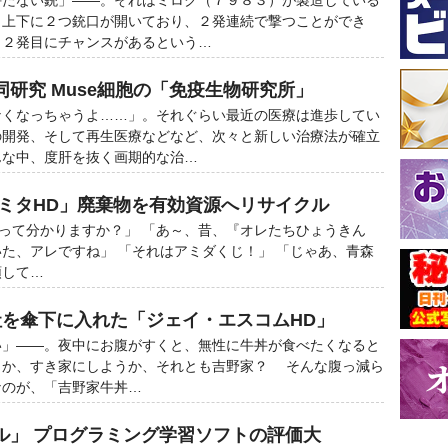
持たない銃」――。それはミロク（７９８３）が製造している
。上下に２つ銃口が開いており、２発連続で撃つことができ
、２発目にチャンスがあるという…
研究 Muse細胞の「免疫生物研究所」
なくなっちゃうよ……」。それぐらい最近の医療は進歩してい
の開発、そして再生医療などなど、次々と新しい治療法が確立
んな中、度肝を抜く画期的な治…
アミタHD」廃棄物を有効資源へリサイクル
味って分かりますか？」 「あ～、昔、『オレたちひょうきん
た、アレですね」 「それはアミダくじ！」 「じゃあ、青森
領して…
社を傘下に入れた「ジェイ・エスコムHD」
い」――。夜中にお腹がすくと、無性に牛丼が食べたくなると
うか、すき家にしようか、それとも吉野家？ そんな腹っ減ら
なのが、「吉野家牛丼…
ル」 プログラミング学習ソフトの評価大