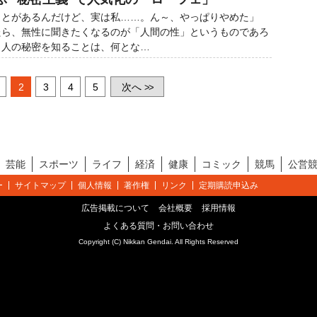
ことがあるんだけど、実は私……。ん～、やっぱりやめた」
たら、無性に聞きたくなるのが「人間の性」というものであろ
、人の秘密を知ることは、何とな…
2
3
4
5
次へ
>>
芸能
スポーツ
ライフ
経済
健康
コミック
競馬
公営
ー
サイトマップ
個人情報
著作権
リンク
定期購読申込み
広告掲載について
会社概要
採用情報
よくある質問・お問い合わせ
Copyright (C) Nikkan Gendai. All Rights Reserved