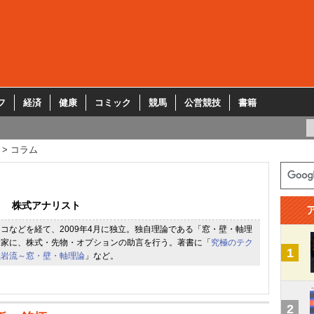
フ
経済
健康
コミック
競馬
公営競技
書籍
コラム
株式アナリスト
コなどを経て、2009年4月に独立。独自理論である「窓・壁・軸理
資家に、株式・先物・オプションの助言を行う。著書に「
究極のテク
1
黒岩流～窓・壁・軸理論
」など。
2