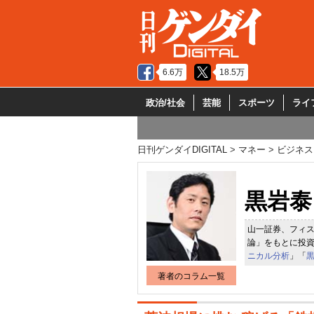
6.6万
18.5万
政治/社会
芸能
スポーツ
ライ
日刊ゲンダイDIGITAL
マネー
ビジネス
黒岩泰
山一証券、フィス
論」をもとに投
ニカル分析
」「
著者のコラム一覧