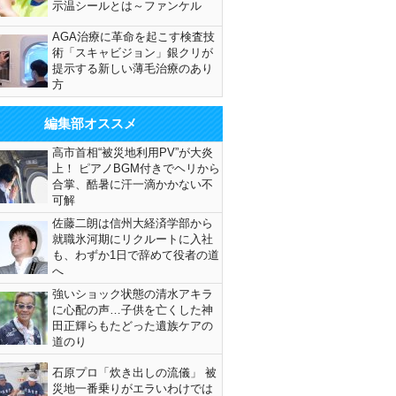
示温シールとは～ファンケル
AGA治療に革命を起こす検査技
術「スキャビジョン」銀クリが
提示する新しい薄毛治療のあり
方
編集部オススメ
高市首相“被災地利用PV”が大炎
上！ ピアノBGM付きでヘリから
合掌、酷暑に汗一滴かかない不
可解
佐藤二朗は信州大経済学部から
就職氷河期にリクルートに入社
も、わずか1日で辞めて役者の道
へ
強いショック状態の清水アキラ
に心配の声…子供を亡くした神
田正輝らもたどった遺族ケアの
道のり
石原プロ「炊き出しの流儀」 被
災地一番乗りがエラいわけでは