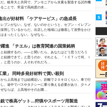
社だ。岐阜大と共同で、アンモニアから水素を製造する試作機
いることで、常温で高純度の水…
5
進出が好材料 「ケアサービス」の急成長
レブンがない。なぜ、ないのかというと、セブン－イレブン
を採用しているからだ。出店した地域には徹底して攻勢をかけ
にはまったくしない。なぜなら…
”で躍進 「チエル」は教育関連の国策銘柄
長と結婚するの」――と聞いたら、あなたはどう思うだろう
ちと結婚できて」と思うのか、それとも、「ＩＣＴって何、Ｉ
？」と思うのか、人それぞれだろ…
工業」 同時多発好材料で買い殺到
から上高地までは結構近い。距離で２０キロくらい。車で行
かし、途中でバスやタクシーに乗り換える必要があり、少々メ
なぜならば、上高地やそのお隣…
連銃で株高ゲット…狩猟やスポーツ用製造