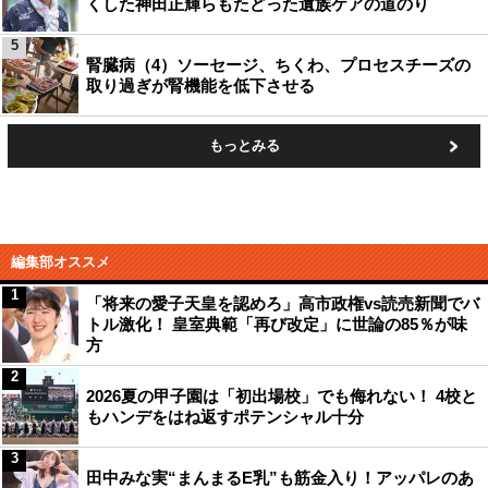
くした神田正輝らもたどった遺族ケアの道のり
5
腎臓病（4）ソーセージ、ちくわ、プロセスチーズの
取り過ぎが腎機能を低下させる
もっとみる
編集部オススメ
1
「将来の愛子天皇を認めろ」高市政権vs読売新聞でバ
トル激化！ 皇室典範「再び改定」に世論の85％が味
方
2
2026夏の甲子園は「初出場校」でも侮れない！ 4校と
もハンデをはね返すポテンシャル十分
3
田中みな実“まんまるE乳”も筋金入り！アッパレのあ