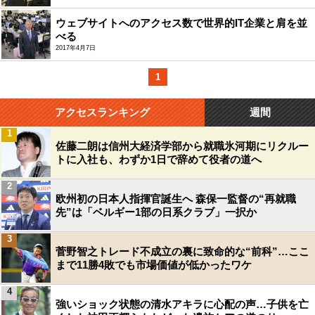
ウェブサイトへのアクセス数で世界的IT企業と肩を並
べる
2017年4月7日
1
アクセスランキング
週間
1
佐藤二朗は信州大経済学部から就職氷河期にリクルー
トに入社も、わずか1日で辞めて役者の道へ
2
欧州初の日本人指揮官誕生へ 森保一監督の“再就職
先”は「ベルギー1部の日系クラブ」一択か
3
菅野智之トレード不成立の裏に致命的な“前科”…ここ
まで11勝4敗でも市場価値が低かったワケ
4
強いショック状態の清水アキラに心配の声…子供を亡