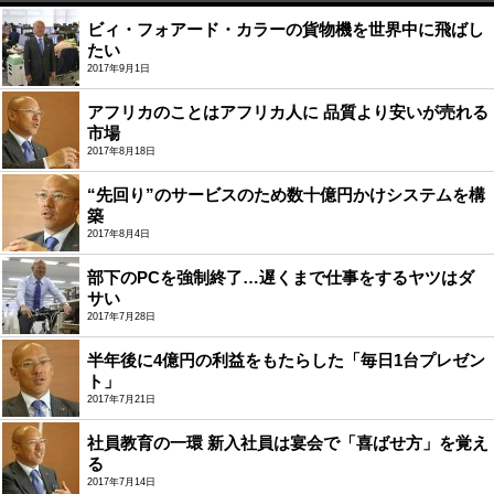
ビィ・フォアード・カラーの貨物機を世界中に飛ばし
たい
2017年9月1日
アフリカのことはアフリカ人に 品質より安いが売れる
市場
2017年8月18日
“先回り”のサービスのため数十億円かけシステムを構
築
2017年8月4日
部下のPCを強制終了…遅くまで仕事をするヤツはダ
サい
2017年7月28日
半年後に4億円の利益をもたらした「毎日1台プレゼン
ト」
2017年7月21日
社員教育の一環 新入社員は宴会で「喜ばせ方」を覚え
る
2017年7月14日