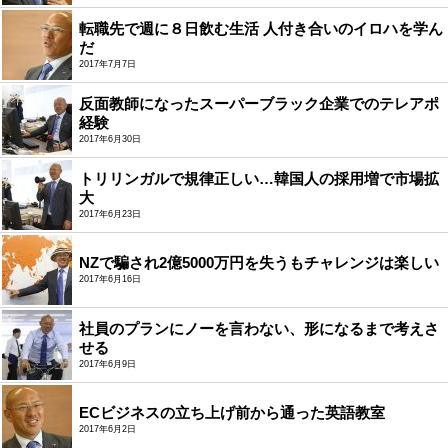
転職先で週に８日飲む生活 人付き合いのイロハを学ん
だ
2017年7月7日
反面教師になったスーパーブラック企業でのテレアポ
経験
2017年6月30日
トリリンガルで規律正しい…韓国人の採用増で市場拡
大
2017年6月23日
NZで騙され2億5000万円を失うもチャレンジは楽しい
2017年6月16日
社員のプランにノーを言わない、形になるまで考えさ
せる
2017年6月9日
ECビジネスの立ち上げ前から通った英語教室
2017年6月2日