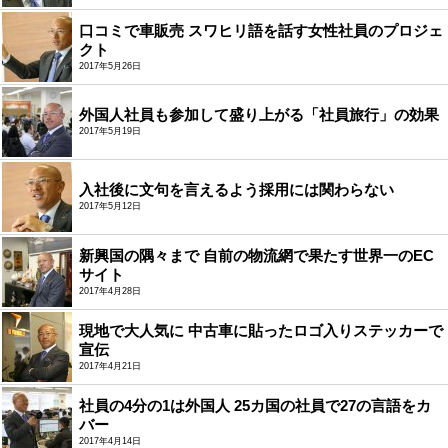
口コミで車販売 スワヒリ語を話す女性社員のプロジェ
クト
2017年5月26日
外国人社員も参加して盛り上がる「社員旅行」の効果
2017年5月19日
入社後に文句を言えるよう採用には関わらない
2017年5月12日
新興国の隅々まで 自前の物流網で果たす世界一のEC
サイト
2017年4月28日
現地で大人気に 中古車に貼ったロゴ入りステッカーで
宣伝
2017年4月21日
社員の4分の1は外国人 25カ国の社員で27の言語をカ
バー
2017年4月14日