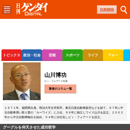
トピックス
政治・社会
芸能
スポーツ
ライフ
マネー
ボートレース
競輪
オートレース
山川博功
ビィ・フォアード社長
著者のコラム一覧
１９７１年、福岡県出身。明治大学文学部卒。東京日産自動車販売などを経て、９７年に中
古自動車買い取り業の「カーワイズ」に入社。９９年に独立しワイズ山川を設立。２００２
年から中古自動車輸出を始め、０４年に分社化しビィ・フォアードを設立。
グーグルを仰天させた成功哲学