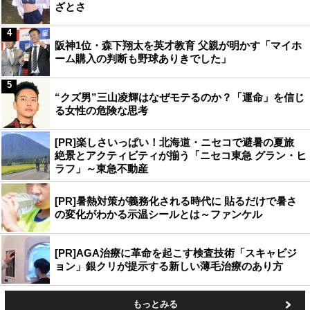
ざとさ
4
阪神1位・森下翔太を英才教育 父親が明かす「マイホ
ーム購入の判断も野球ありきでした」
5
“クズ男”三山凌輝はなぜモテるのか？「運命」を信じ
る女性の危険な思考
[PR]楽しさいっぱい！北海道・ニセコで避暑の夏旅
絶景とアクティビティが揃う「ニセコ東急 グラン・ヒ
ラフ」～東急不動産
[PR]暑熱対策が義務化される時代に 貼るだけで暑さ
の変化がわかる示温シールとは～ファンケル
[PR]AGA治療に革命を起こす検査技術「スキャビジ
ョン」銀クリが提示する新しい薄毛治療のあり方
もっとみる