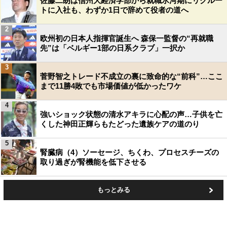
佐藤二朗は信州大経済学部から就職氷河期にリクルー
トに入社も、わずか1日で辞めて役者の道へ
2
欧州初の日本人指揮官誕生へ 森保一監督の“再就職
先”は「ベルギー1部の日系クラブ」一択か
3
菅野智之トレード不成立の裏に致命的な“前科”…ここ
まで11勝4敗でも市場価値が低かったワケ
4
強いショック状態の清水アキラに心配の声…子供を亡
くした神田正輝らもたどった遺族ケアの道のり
5
腎臓病（4）ソーセージ、ちくわ、プロセスチーズの
取り過ぎが腎機能を低下させる
もっとみる