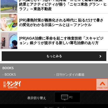
絶景とアクティビティが揃う「ニセコ東急 グラン・ヒ
ラフ」～東急不動産
[PR]暑熱対策が義務化される時代に 貼るだけで暑さ
の変化がわかる示温シールとは～ファンケル
[PR]AGA治療に革命を起こす検査技術「スキャビジ
ョン」銀クリが提示する新しい薄毛治療のあり方
もっとみる
BOOKS
BOOKS
日刊ゲンダイの書籍
表示切り替え