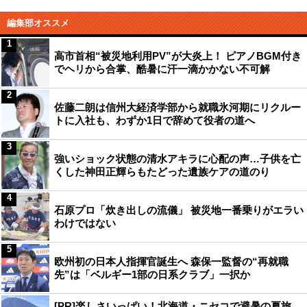
編集部オススメ
1
高市首相“被災地利用PV”が大炎上！ ピアノBGM付き
でヘリから合掌、酷暑に汗一滴かかない不可解
2
佐藤二朗は信州大経済学部から就職氷河期にリクルー
トに入社も、わずか1日で辞めて役者の道へ
3
強いショック状態の清水アキラに心配の声…子供を亡
くした神田正輝らもたどった遺族ケアの道のり
4
石原プロ「炊き出しの流儀」 被災地一番乗りがエラい
わけではない
5
欧州初の日本人指揮官誕生へ 森保一監督の“再就職
先”は「ベルギー1部の日系クラブ」一択か
[PR]楽しさいっぱい！北海道・ニセコで避暑の夏旅