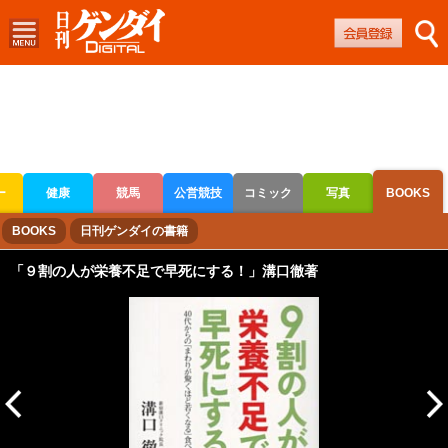
ー
健康
競馬
公営競技
コミック
写真
BOOKS
ボートレース
競輪
オートレース
BOOKS
日刊ゲンダイの書籍
「９割の人が栄養不足で早死にする！」溝口徹著