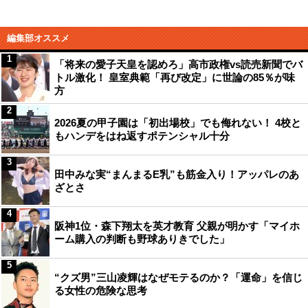
編集部オススメ
1
「将来の愛子天皇を認めろ」高市政権vs読売新聞でバ
トル激化！ 皇室典範「再び改定」に世論の85％が味
方
2
2026夏の甲子園は「初出場校」でも侮れない！ 4校と
もハンデをはね返すポテンシャル十分
3
田中みな実“まんまるE乳”も筋金入り！アッパレのあ
ざとさ
4
阪神1位・森下翔太を英才教育 父親が明かす「マイホ
ーム購入の判断も野球ありきでした」
5
“クズ男”三山凌輝はなぜモテるのか？「運命」を信じ
る女性の危険な思考