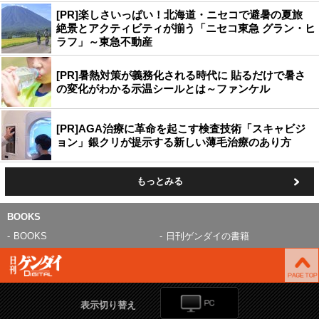
[PR]楽しさいっぱい！北海道・ニセコで避暑の夏旅
絶景とアクティビティが揃う「ニセコ東急 グラン・ヒ
ラフ」～東急不動産
[PR]暑熱対策が義務化される時代に 貼るだけで暑さ
の変化がわかる示温シールとは～ファンケル
[PR]AGA治療に革命を起こす検査技術「スキャビジ
ョン」銀クリが提示する新しい薄毛治療のあり方
もっとみる
BOOKS
BOOKS
日刊ゲンダイの書籍
表示切り替え