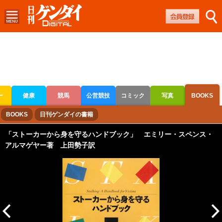
ー
健康
競馬
公営競技
コミック
写真
BOOKS
ボートレース
競輪
オートレース
BOOKS
日刊ゲンダイの書籍
「ストーカーから身を守るハンドブック」 エミリー・スペンス・
アルマゲヤー著 上田勢子訳