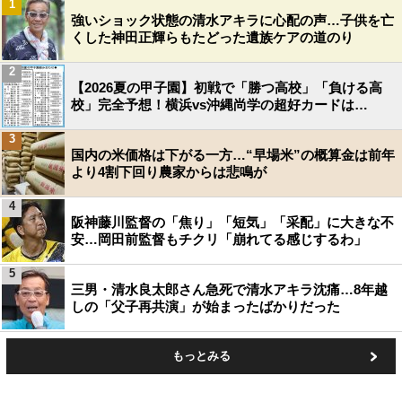
1
強いショック状態の清水アキラに心配の声…子供を亡
くした神田正輝らもたどった遺族ケアの道のり
2
【2026夏の甲子園】初戦で「勝つ高校」「負ける高
校」完全予想！横浜vs沖縄尚学の超好カードは…
3
国内の米価格は下がる一方…“早場米”の概算金は前年
より4割下回り農家からは悲鳴が
4
阪神藤川監督の「焦り」「短気」「采配」に大きな不
安…岡田前監督もチクリ「崩れてる感じするわ」
5
三男・清水良太郎さん急死で清水アキラ沈痛…8年越
しの「父子再共演」が始まったばかりだった
もっとみる