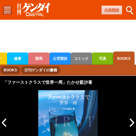
ー
健康
競馬
公営競技
コミック
写真
BOOKS
ボートレース
競輪
オートレース
BOOKS
日刊ゲンダイの書籍
「ファーストクラスで世界一周」たかせ藍沙著