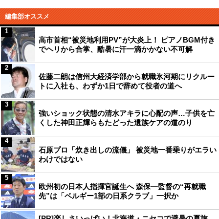
編集部オススメ
1
高市首相“被災地利用PV”が大炎上！ ピアノBGM付き
でヘリから合掌、酷暑に汗一滴かかない不可解
2
佐藤二朗は信州大経済学部から就職氷河期にリクルー
トに入社も、わずか1日で辞めて役者の道へ
3
強いショック状態の清水アキラに心配の声…子供を亡
くした神田正輝らもたどった遺族ケアの道のり
4
石原プロ「炊き出しの流儀」 被災地一番乗りがエラい
わけではない
5
欧州初の日本人指揮官誕生へ 森保一監督の“再就職
先”は「ベルギー1部の日系クラブ」一択か
[PR]楽しさいっぱい！北海道・ニセコで避暑の夏旅