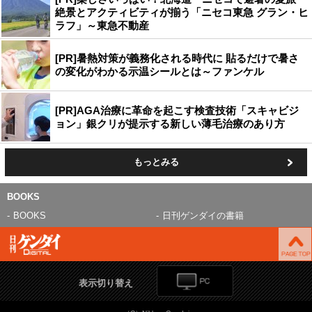
絶景とアクティビティが揃う「ニセコ東急 グラン・ヒ
ラフ」～東急不動産
[PR]暑熱対策が義務化される時代に 貼るだけで暑さ
の変化がわかる示温シールとは～ファンケル
[PR]AGA治療に革命を起こす検査技術「スキャビジ
ョン」銀クリが提示する新しい薄毛治療のあり方
もっとみる
BOOKS
BOOKS
日刊ゲンダイの書籍
表示切り替え