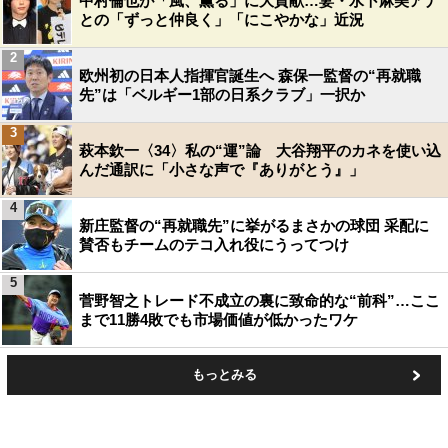
中村倫也が「風、薫る」に大貢献…妻・水卜麻美アナ
との「ずっと仲良く」「にこやかな」近況
2
欧州初の日本人指揮官誕生へ 森保一監督の“再就職
先”は「ベルギー1部の日系クラブ」一択か
3
萩本欽一〈34〉私の“運”論 大谷翔平のカネを使い込
んだ通訳に「小さな声で『ありがとう』」
4
新庄監督の“再就職先”に挙がるまさかの球団 采配に
賛否もチームのテコ入れ役にうってつけ
5
菅野智之トレード不成立の裏に致命的な“前科”…ここ
まで11勝4敗でも市場価値が低かったワケ
もっとみる