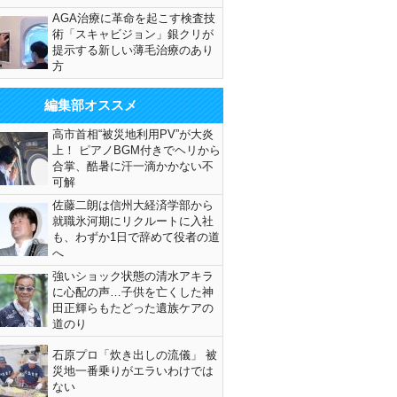
AGA治療に革命を起こす検査技
術「スキャビジョン」銀クリが
提示する新しい薄毛治療のあり
方
編集部オススメ
高市首相“被災地利用PV”が大炎
上！ ピアノBGM付きでヘリから
合掌、酷暑に汗一滴かかない不
可解
佐藤二朗は信州大経済学部から
就職氷河期にリクルートに入社
も、わずか1日で辞めて役者の道
へ
強いショック状態の清水アキラ
に心配の声…子供を亡くした神
田正輝らもたどった遺族ケアの
道のり
石原プロ「炊き出しの流儀」 被
災地一番乗りがエラいわけでは
ない