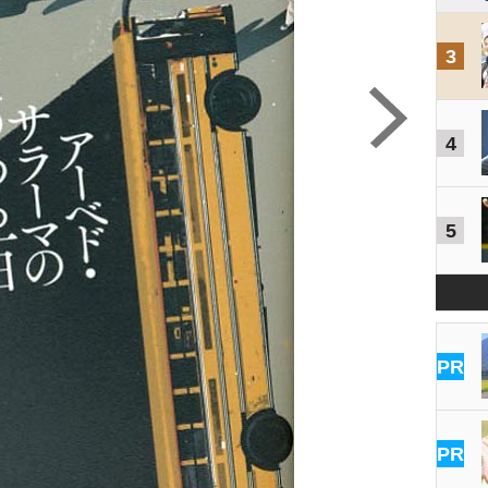
3
4
5
PR
PR