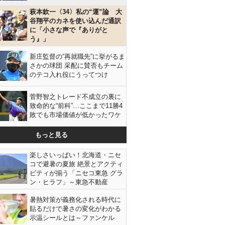
萩本欽一〈34〉私の“運”論 大
谷翔平のカネを使い込んだ通訳
に「小さな声で『ありがと
う』」
新庄監督の“再就職先”に挙がるま
さかの球団 采配に賛否もチーム
のテコ入れ役にうってつけ
菅野智之トレード不成立の裏に
致命的な“前科”…ここまで11勝4
敗でも市場価値が低かったワケ
もっと見る
楽しさいっぱい！北海道・ニセ
コで避暑の夏旅 絶景とアクティ
ビティが揃う「ニセコ東急 グラ
ン・ヒラフ」～東急不動産
暑熱対策が義務化される時代に
貼るだけで暑さの変化がわかる
示温シールとは～ファンケル