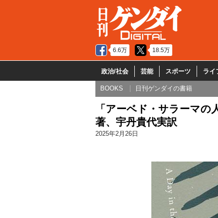
6.6万
18.5万
政治/社会
芸能
スポーツ
ライ
BOOKS
日刊ゲンダイの書籍
「アーベド・サラーマの
著、宇丹貴代実訳
2025年2月26日