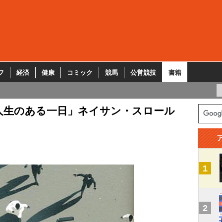
フ
経済
健康
コミック
競馬
公営競技
書籍
人生のある一日」ネイサン・スロール
1
2