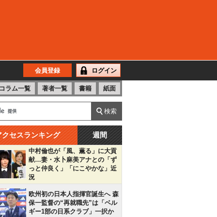
会員登録
ログイン
コラム一覧
著者一覧
書籍
紙面
アクセスランキング
週間
中村倫也が「風、薫る」に大貢
献…妻・水卜麻美アナとの「ず
っと仲良く」「にこやかな」近
況
欧州初の日本人指揮官誕生へ 森
保一監督の“再就職先”は「ベル
ギー1部の日系クラブ」一択か