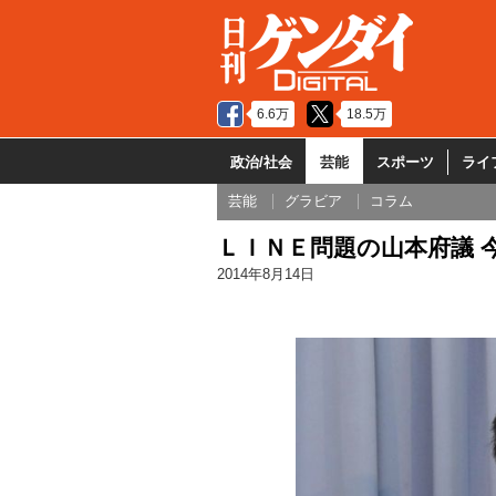
6.6万
18.5万
政治/社会
芸能
スポーツ
ライ
芸能
グラビア
コラム
ＬＩＮＥ問題の山本府議 
2014年8月14日