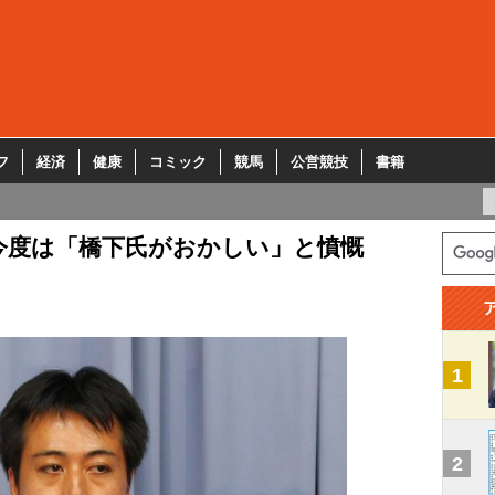
フ
経済
健康
コミック
競馬
公営競技
書籍
今度は「橋下氏がおかしい」と憤慨
1
2