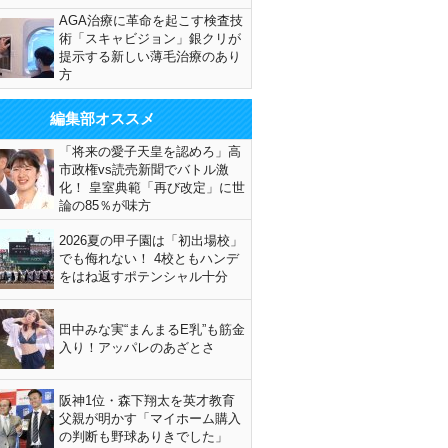
AGA治療に革命を起こす検査技
術「スキャビジョン」銀クリが
提示する新しい薄毛治療のあり
方
編集部オススメ
「将来の愛子天皇を認めろ」高
市政権vs読売新聞でバトル激
化！ 皇室典範「再び改定」に世
論の85％が味方
2026夏の甲子園は「初出場校」
でも侮れない！ 4校ともハンデ
をはね返すポテンシャル十分
田中みな実“まんまるE乳”も筋金
入り！アッパレのあざとさ
阪神1位・森下翔太を英才教育
父親が明かす「マイホーム購入
の判断も野球ありきでした」