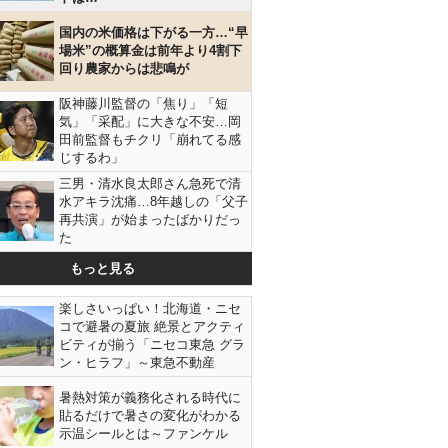
国内の米価格は下がる一方…“早
場米”の概算金は前年より4割下
回り農家からは悲鳴が
阪神藤川監督の「焦り」「短
気」「采配」に大きな不安…岡
田前監督もチクリ「崩れてる感
じするわ」
三男・清水良太郎さん急死で清
水アキラ沈痛…8年越しの「父子
再共演」が始まったばかりだっ
た
もっと見る
楽しさいっぱい！北海道・ニセ
コで避暑の夏旅 絶景とアクティ
ビティが揃う「ニセコ東急 グラ
ン・ヒラフ」～東急不動産
暑熱対策が義務化される時代に
貼るだけで暑さの変化がわかる
示温シールとは～ファンケル