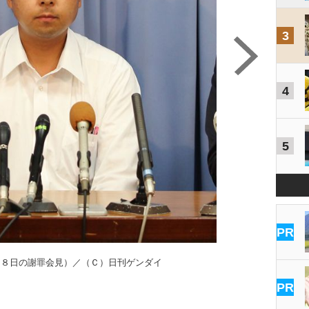
3
4
5
PR
月８日の謝罪会見）／（Ｃ）日刊ゲンダイ
PR