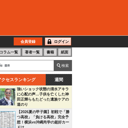
会員登録
ログイン
コラム一覧
著者一覧
書籍
紙面
アクセスランキング
週間
強いショック状態の清水アキラ
に心配の声…子供を亡くした神
田正輝らもたどった遺族ケアの
道のり
【2026夏の甲子園】初戦で「勝
つ高校」「負ける高校」完全予
想！横浜vs沖縄尚学の超好カー
ドは…