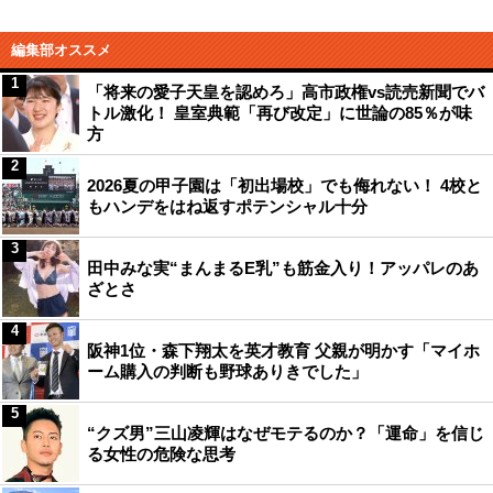
編集部オススメ
1
「将来の愛子天皇を認めろ」高市政権vs読売新聞でバ
トル激化！ 皇室典範「再び改定」に世論の85％が味
方
2
2026夏の甲子園は「初出場校」でも侮れない！ 4校と
もハンデをはね返すポテンシャル十分
3
田中みな実“まんまるE乳”も筋金入り！アッパレのあ
ざとさ
4
阪神1位・森下翔太を英才教育 父親が明かす「マイホ
ーム購入の判断も野球ありきでした」
5
“クズ男”三山凌輝はなぜモテるのか？「運命」を信じ
る女性の危険な思考