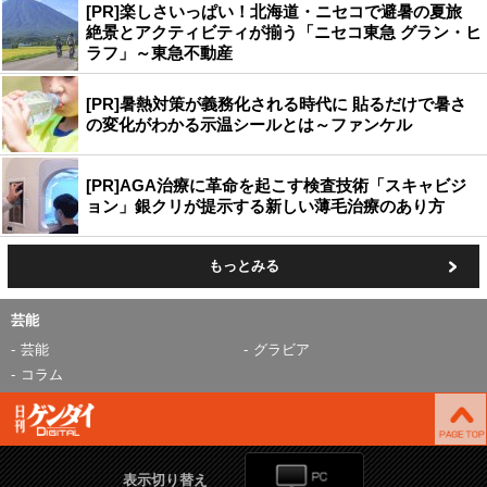
[PR]楽しさいっぱい！北海道・ニセコで避暑の夏旅
絶景とアクティビティが揃う「ニセコ東急 グラン・ヒ
ラフ」～東急不動産
[PR]暑熱対策が義務化される時代に 貼るだけで暑さ
の変化がわかる示温シールとは～ファンケル
[PR]AGA治療に革命を起こす検査技術「スキャビジ
ョン」銀クリが提示する新しい薄毛治療のあり方
もっとみる
芸能
芸能
グラビア
コラム
表示切り替え