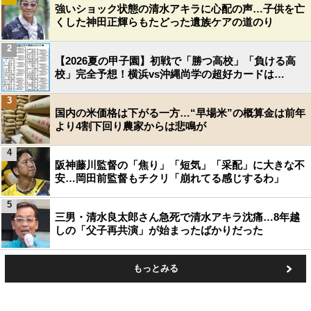
強いショック状態の清水アキラに心配の声…子供を亡
くした神田正輝らもたどった遺族ケアの道のり
2
【2026夏の甲子園】初戦で「勝つ高校」「負ける高
校」完全予想！横浜vs沖縄尚学の超好カードは…
3
国内の米価格は下がる一方…“早場米”の概算金は前年
より4割下回り農家からは悲鳴が
4
阪神藤川監督の「焦り」「短気」「采配」に大きな不
安…岡田前監督もチクリ「崩れてる感じするわ」
5
三男・清水良太郎さん急死で清水アキラ沈痛…8年越
しの「父子再共演」が始まったばかりだった
もっとみる