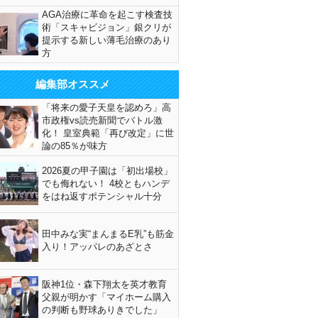
AGA治療に革命を起こす検査技
術「スキャビジョン」銀クリが
提示する新しい薄毛治療のあり
方
編集部オススメ
「将来の愛子天皇を認めろ」高
市政権vs読売新聞でバトル激
化！ 皇室典範「再び改定」に世
論の85％が味方
2026夏の甲子園は「初出場校」
でも侮れない！ 4校ともハンデ
をはね返すポテンシャル十分
田中みな実“まんまるE乳”も筋金
入り！アッパレのあざとさ
阪神1位・森下翔太を英才教育
父親が明かす「マイホーム購入
の判断も野球ありきでした」