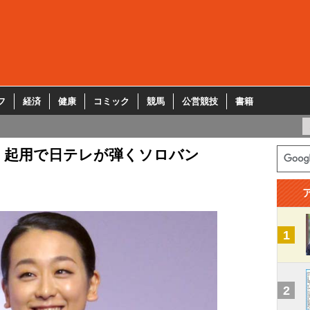
フ
経済
健康
コミック
競馬
公営競技
書籍
」起用で日テレが弾くソロバン
1
2