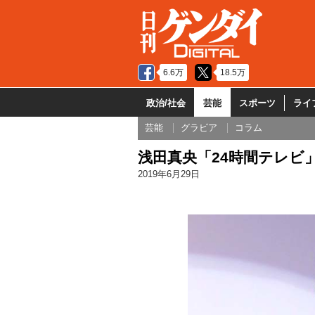
6.6万
18.5万
政治/社会
芸能
スポーツ
ライ
芸能
グラビア
コラム
浅田真央「24時間テレビ
2019年6月29日