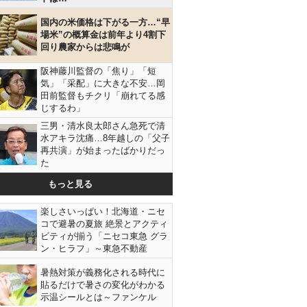
国内の米価格は下がる一方…“早
場米”の概算金は前年より4割下
回り農家からは悲鳴が
阪神藤川監督の「焦り」「短
気」「采配」に大きな不安…岡
田前監督もチクリ「崩れてる感
じするわ」
三男・清水良太郎さん急死で清
水アキラ沈痛…8年越しの「父子
再共演」が始まったばかりだっ
た
もっと見る
楽しさいっぱい！北海道・ニセ
コで避暑の夏旅 絶景とアクティ
ビティが揃う「ニセコ東急 グラ
ン・ヒラフ」～東急不動産
暑熱対策が義務化される時代に
貼るだけで暑さの変化がわかる
示温シールとは～ファンケル