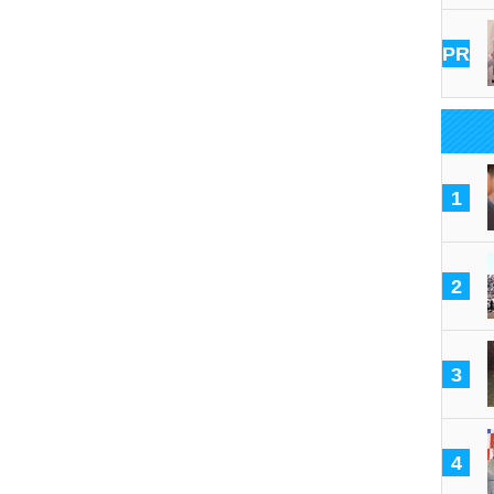
PR
1
2
3
4