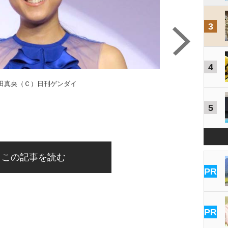
3
4
田真央（Ｃ）日刊ゲンダイ
5
この記事を読む
PR
PR