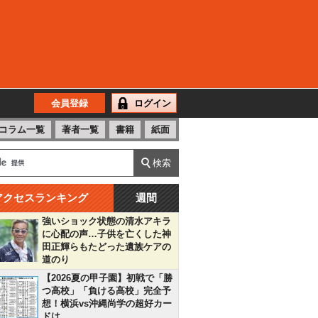
会員登録
ログイン
コラム一覧
著者一覧
書籍
紙面
アクセスランキング
週間
強いショック状態の清水アキラ
に心配の声…子供を亡くした神
田正輝らもたどった遺族ケアの
道のり
【2026夏の甲子園】初戦で「勝
つ高校」「負ける高校」完全予
想！横浜vs沖縄尚学の超好カー
ドは…