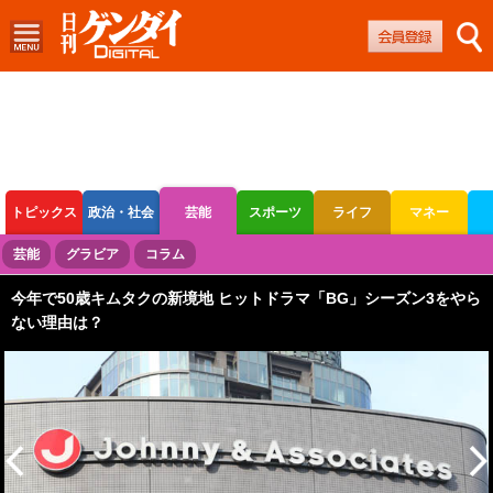
トピックス
政治・社会
芸能
スポーツ
ライフ
マネー
ボートレース
競輪
オートレース
芸能
グラビア
コラム
今年で50歳キムタクの新境地 ヒットドラマ「BG」シーズン3をやら
ない理由は？