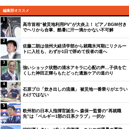
編集部オススメ
1
高市首相“被災地利用PV”が大炎上！ ピアノBGM付き
でヘリから合掌、酷暑に汗一滴かかない不可解
2
佐藤二朗は信州大経済学部から就職氷河期にリクルー
トに入社も、わずか1日で辞めて役者の道へ
3
強いショック状態の清水アキラに心配の声…子供を亡
くした神田正輝らもたどった遺族ケアの道のり
4
石原プロ「炊き出しの流儀」 被災地一番乗りがエラい
わけではない
5
欧州初の日本人指揮官誕生へ 森保一監督の“再就職
先”は「ベルギー1部の日系クラブ」一択か