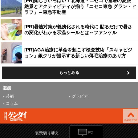
[PR]楽しさいっぱい！北海道・ニセコで避暑の夏旅
絶景とアクティビティが揃う「ニセコ東急 グラン・ヒ
ラフ」～東急不動産
[PR]暑熱対策が義務化される時代に 貼るだけで暑さ
の変化がわかる示温シールとは～ファンケル
[PR]AGA治療に革命を起こす検査技術「スキャビジ
ョン」銀クリが提示する新しい薄毛治療のあり方
もっとみる
芸能
芸能
グラビア
コラム
表示切り替え