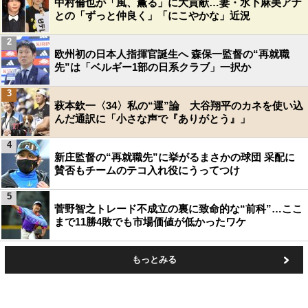
中村倫也が「風、薫る」に大貢献…妻・水卜麻美アナ
との「ずっと仲良く」「にこやかな」近況
2
欧州初の日本人指揮官誕生へ 森保一監督の“再就職
先”は「ベルギー1部の日系クラブ」一択か
3
萩本欽一〈34〉私の“運”論 大谷翔平のカネを使い込
んだ通訳に「小さな声で『ありがとう』」
4
新庄監督の“再就職先”に挙がるまさかの球団 采配に
賛否もチームのテコ入れ役にうってつけ
5
菅野智之トレード不成立の裏に致命的な“前科”…ここ
まで11勝4敗でも市場価値が低かったワケ
もっとみる