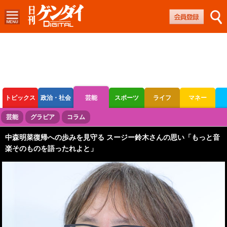
トピックス
政治・社会
芸能
スポーツ
ライフ
マネー
ボートレース
競輪
オートレース
芸能
グラビア
コラム
中森明菜復帰への歩みを見守る スージー鈴木さんの思い「もっと音
楽そのものを語ったれよと」