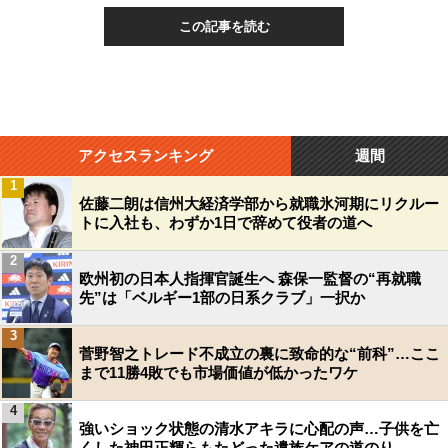
この記事を読む
アクセスランキング
週間
1
佐藤二朗は信州大経済学部から就職氷河期にリクルー
トに入社も、わずか1日で辞めて役者の道へ
2
欧州初の日本人指揮官誕生へ 森保一監督の“再就職
先”は「ベルギー1部の日系クラブ」一択か
3
菅野智之トレード不成立の裏に致命的な“前科”…ここ
まで11勝4敗でも市場価値が低かったワケ
4
強いショック状態の清水アキラに心配の声…子供を亡
くした神田正輝らもたどった遺族ケアの道のり