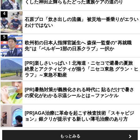
くした神田正輝らもたどった遺族ケアの道のり
4
石原プロ「炊き出しの流儀」 被災地一番乗りがエラい
わけではない
5
欧州初の日本人指揮官誕生へ 森保一監督の“再就職
先”は「ベルギー1部の日系クラブ」一択か
[PR]楽しさいっぱい！北海道・ニセコで避暑の夏旅
絶景とアクティビティが揃う「ニセコ東急 グラン・ヒ
ラフ」～東急不動産
[PR]暑熱対策が義務化される時代に 貼るだけで暑さ
の変化がわかる示温シールとは～ファンケル
[PR]AGA治療に革命を起こす検査技術「スキャビジ
ョン」銀クリが提示する新しい薄毛治療のあり方
もっとみる