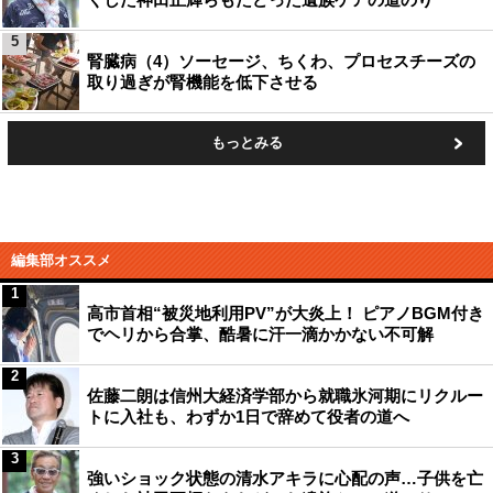
5
腎臓病（4）ソーセージ、ちくわ、プロセスチーズの
取り過ぎが腎機能を低下させる
もっとみる
編集部オススメ
1
高市首相“被災地利用PV”が大炎上！ ピアノBGM付き
でヘリから合掌、酷暑に汗一滴かかない不可解
2
佐藤二朗は信州大経済学部から就職氷河期にリクルー
トに入社も、わずか1日で辞めて役者の道へ
3
強いショック状態の清水アキラに心配の声…子供を亡