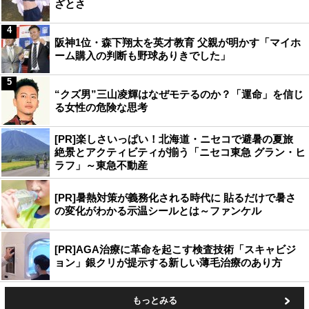
ざとさ
4
阪神1位・森下翔太を英才教育 父親が明かす「マイホ
ーム購入の判断も野球ありきでした」
5
“クズ男”三山凌輝はなぜモテるのか？「運命」を信じ
る女性の危険な思考
[PR]楽しさいっぱい！北海道・ニセコで避暑の夏旅
絶景とアクティビティが揃う「ニセコ東急 グラン・ヒ
ラフ」～東急不動産
[PR]暑熱対策が義務化される時代に 貼るだけで暑さ
の変化がわかる示温シールとは～ファンケル
[PR]AGA治療に革命を起こす検査技術「スキャビジ
ョン」銀クリが提示する新しい薄毛治療のあり方
もっとみる