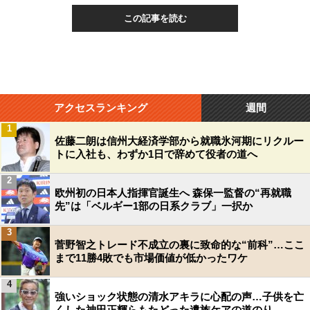
この記事を読む
アクセスランキング
週間
1
佐藤二朗は信州大経済学部から就職氷河期にリクルー
トに入社も、わずか1日で辞めて役者の道へ
2
欧州初の日本人指揮官誕生へ 森保一監督の“再就職
先”は「ベルギー1部の日系クラブ」一択か
3
菅野智之トレード不成立の裏に致命的な“前科”…ここ
まで11勝4敗でも市場価値が低かったワケ
4
強いショック状態の清水アキラに心配の声…子供を亡
くした神田正輝らもたどった遺族ケアの道のり