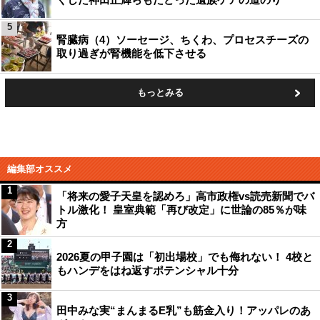
5
腎臓病（4）ソーセージ、ちくわ、プロセスチーズの
取り過ぎが腎機能を低下させる
もっとみる
編集部オススメ
1
「将来の愛子天皇を認めろ」高市政権vs読売新聞でバ
トル激化！ 皇室典範「再び改定」に世論の85％が味
方
2
2026夏の甲子園は「初出場校」でも侮れない！ 4校と
もハンデをはね返すポテンシャル十分
3
田中みな実“まんまるE乳”も筋金入り！アッパレのあ