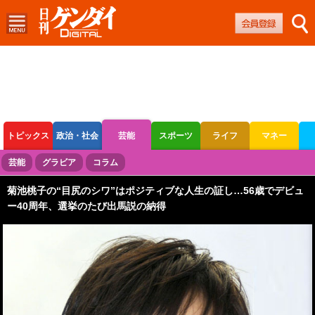
トピックス
政治・社会
芸能
スポーツ
ライフ
マネー
ボートレース
競輪
オートレース
芸能
グラビア
コラム
菊池桃子の“目尻のシワ”はポジティブな人生の証し…56歳でデビュ
ー40周年、選挙のたび出馬説の納得