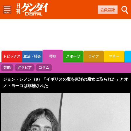
トピックス
政治・社会
芸能
スポーツ
ライフ
マネー
ボートレース
競輪
オートレース
芸能
グラビア
コラム
ジョン・レノン（6）「イギリスの宝を東洋の魔女に取られた」とオ
ノ・ヨーコは非難された