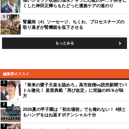
強いショック状態の清水アキラに心配の声…子供を亡
くした神田正輝らもたどった遺族ケアの道のり
5
腎臓病（4）ソーセージ、ちくわ、プロセスチーズの
取り過ぎが腎機能を低下させる
もっとみる
編集部オススメ
1
「将来の愛子天皇を認めろ」高市政権vs読売新聞でバ
トル激化！ 皇室典範「再び改定」に世論の85％が味
方
2
2026夏の甲子園は「初出場校」でも侮れない！ 4校と
もハンデをはね返すポテンシャル十分
3