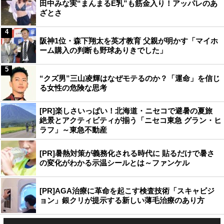
田中みな実“まんまるE乳”も筋金入り！アッパレのあ
ざとさ
4
阪神1位・森下翔太を英才教育 父親が明かす「マイホ
ーム購入の判断も野球ありきでした」
5
“クズ男”三山凌輝はなぜモテるのか？「運命」を信じ
る女性の危険な思考
[PR]楽しさいっぱい！北海道・ニセコで避暑の夏旅
絶景とアクティビティが揃う「ニセコ東急 グラン・ヒ
ラフ」～東急不動産
[PR]暑熱対策が義務化される時代に 貼るだけで暑さ
の変化がわかる示温シールとは～ファンケル
[PR]AGA治療に革命を起こす検査技術「スキャビジ
ョン」銀クリが提示する新しい薄毛治療のあり方