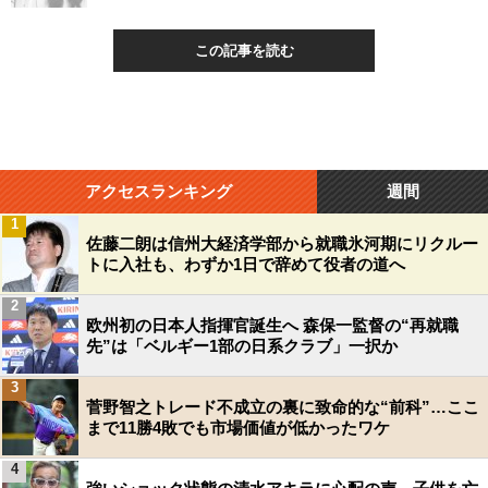
この記事を読む
アクセスランキング
週間
1
佐藤二朗は信州大経済学部から就職氷河期にリクルー
トに入社も、わずか1日で辞めて役者の道へ
2
欧州初の日本人指揮官誕生へ 森保一監督の“再就職
先”は「ベルギー1部の日系クラブ」一択か
3
菅野智之トレード不成立の裏に致命的な“前科”…ここ
まで11勝4敗でも市場価値が低かったワケ
4