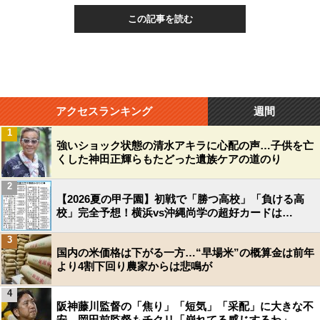
この記事を読む
アクセスランキング
週間
1
強いショック状態の清水アキラに心配の声…子供を亡
くした神田正輝らもたどった遺族ケアの道のり
2
【2026夏の甲子園】初戦で「勝つ高校」「負ける高
校」完全予想！横浜vs沖縄尚学の超好カードは…
3
国内の米価格は下がる一方…“早場米”の概算金は前年
より4割下回り農家からは悲鳴が
4
阪神藤川監督の「焦り」「短気」「采配」に大きな不
安…岡田前監督もチクリ「崩れてる感じするわ」