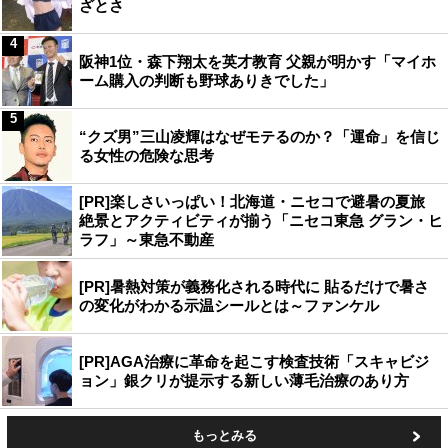
ざとさ
4
阪神1位・森下翔太を英才教育 父親が明かす「マイホ
ーム購入の判断も野球ありきでした」
5
“クズ男”三山凌輝はなぜモテるのか？「運命」を信じ
る女性の危険な思考
[PR]楽しさいっぱい！北海道・ニセコで避暑の夏旅
絶景とアクティビティが揃う「ニセコ東急 グラン・ヒ
ラフ」～東急不動産
[PR]暑熱対策が義務化される時代に 貼るだけで暑さ
の変化がわかる示温シールとは～ファンケル
[PR]AGA治療に革命を起こす検査技術「スキャビジ
ョン」銀クリが提示する新しい薄毛治療のあり方
もっとみる