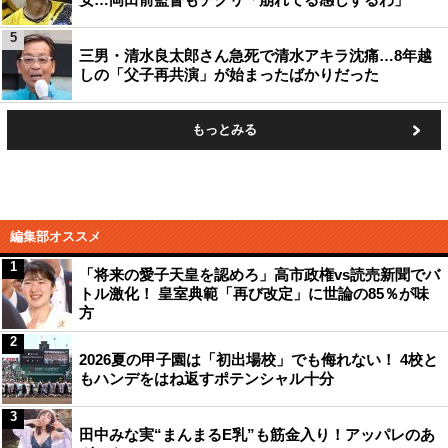
5
三男・清水良太郎さん急死で清水アキラ沈痛…8年越
しの「父子再共演」が始まったばかりだった
もっとみる
編集部オススメ
1
「将来の愛子天皇を認めろ」高市政権vs読売新聞でバ
トル激化！ 皇室典範「再び改定」に世論の85％が味
方
2
2026夏の甲子園は「初出場校」でも侮れない！ 4校と
もハンデをはね返すポテンシャル十分
3
田中みな実“まんまるE乳”も筋金入り！アッパレのあ