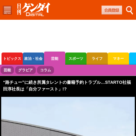
トピックス
政治・社会
芸能
スポーツ
ライフ
マネー
ボートレース
競輪
オートレース
芸能
グラビア
コラム
“路チュー”に続き所属タレントの書籍予約トラブル…STARTO社福
田淳社長は「自分ファースト」!?