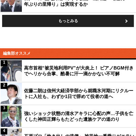
年ぶりの里帰り」は実現するか
もっとみる
編集部オススメ
1
高市首相“被災地利用PV”が大炎上！ ピアノBGM付き
でヘリから合掌、酷暑に汗一滴かかない不可解
2
佐藤二朗は信州大経済学部から就職氷河期にリクルー
トに入社も、わずか1日で辞めて役者の道へ
3
強いショック状態の清水アキラに心配の声…子供を亡
くした神田正輝らもたどった遺族ケアの道のり
4