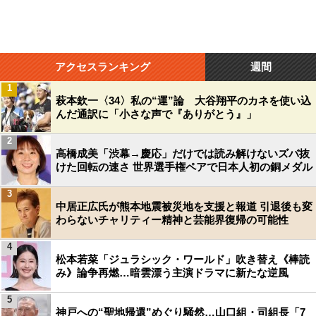
アクセスランキング
週間
1
萩本欽一〈34〉私の“運”論 大谷翔平のカネを使い込
んだ通訳に「小さな声で『ありがとう』」
2
高橋成美「渋幕→慶応」だけでは読み解けないズバ抜
けた回転の速さ 世界選手権ペアで日本人初の銅メダル
3
中居正広氏が熊本地震被災地を支援と報道 引退後も変
わらないチャリティー精神と芸能界復帰の可能性
4
松本若菜「ジュラシック・ワールド」吹き替え《棒読
み》論争再燃…暗雲漂う主演ドラマに新たな逆風
5
神戸への“聖地帰還”めぐり騒然…山口組・司組長「7