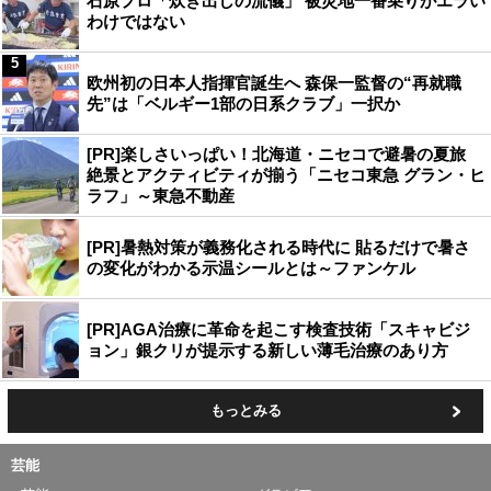
石原プロ「炊き出しの流儀」 被災地一番乗りがエラい
わけではない
5
欧州初の日本人指揮官誕生へ 森保一監督の“再就職
先”は「ベルギー1部の日系クラブ」一択か
[PR]楽しさいっぱい！北海道・ニセコで避暑の夏旅
絶景とアクティビティが揃う「ニセコ東急 グラン・ヒ
ラフ」～東急不動産
[PR]暑熱対策が義務化される時代に 貼るだけで暑さ
の変化がわかる示温シールとは～ファンケル
[PR]AGA治療に革命を起こす検査技術「スキャビジ
ョン」銀クリが提示する新しい薄毛治療のあり方
もっとみる
芸能