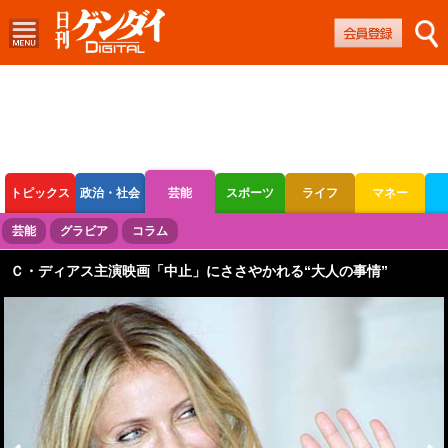
トピックス
政治・社会
芸能
スポーツ
ライフ
マネー
ボートレース
競輪
オートレース
芸能
グラビア
コラム
Ｃ・ディアス主演映画「中止」にささやかれる“大人の事情”