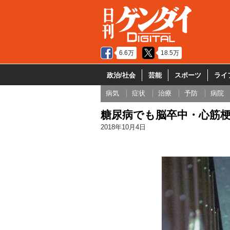
6.6万
18.5万
政治/社会
芸能
スポーツ
ライ
病気
症状
治療
予防
病院
糖尿病でも脳卒中・心筋
2018年10月4日