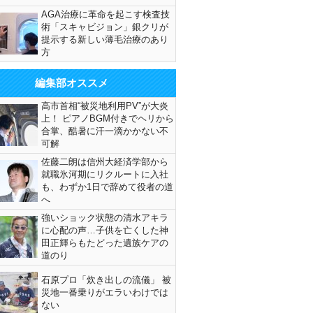
AGA治療に革命を起こす検査技
術「スキャビジョン」銀クリが
提示する新しい薄毛治療のあり
方
編集部オススメ
高市首相“被災地利用PV”が大炎
上！ ピアノBGM付きでヘリから
合掌、酷暑に汗一滴かかない不
可解
佐藤二朗は信州大経済学部から
就職氷河期にリクルートに入社
も、わずか1日で辞めて役者の道
へ
強いショック状態の清水アキラ
に心配の声…子供を亡くした神
田正輝らもたどった遺族ケアの
道のり
石原プロ「炊き出しの流儀」 被
災地一番乗りがエラいわけでは
ない