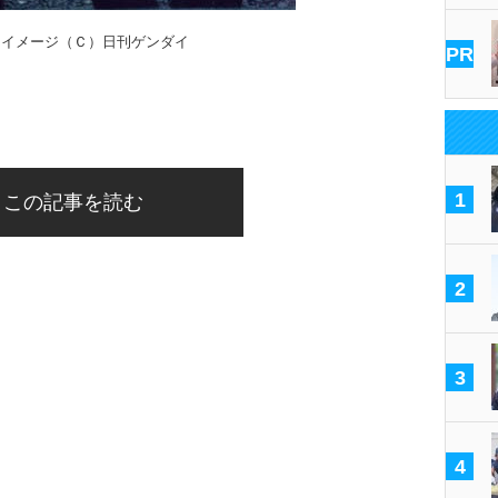
はイメージ（Ｃ）日刊ゲンダイ
PR
1
この記事を読む
2
3
4