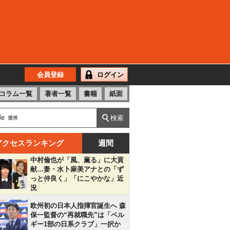
会員登録
ログイン
コラム一覧
著者一覧
書籍
紙面
アクセスランキング
週間
中村倫也が「風、薫る」に大貢
献…妻・水卜麻美アナとの「ず
っと仲良く」「にこやかな」近
況
欧州初の日本人指揮官誕生へ 森
保一監督の“再就職先”は「ベル
ギー1部の日系クラブ」一択か