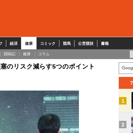
フ
経済
健康
コミック
競馬
公営競技
書籍
闘病記
健康
コラム
梗塞のリスク減らす5つのポイント
1
2