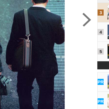
3
4
5
PR
PR