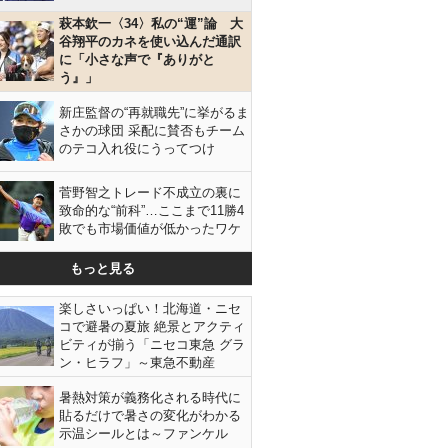
萩本欽一〈34〉私の“運”論 大
谷翔平のカネを使い込んだ通訳
に「小さな声で『ありがと
う』」
新庄監督の“再就職先”に挙がるま
さかの球団 采配に賛否もチーム
のテコ入れ役にうってつけ
菅野智之トレード不成立の裏に
致命的な“前科”…ここまで11勝4
敗でも市場価値が低かったワケ
もっと見る
楽しさいっぱい！北海道・ニセ
コで避暑の夏旅 絶景とアクティ
ビティが揃う「ニセコ東急 グラ
ン・ヒラフ」～東急不動産
暑熱対策が義務化される時代に
貼るだけで暑さの変化がわかる
示温シールとは～ファンケル