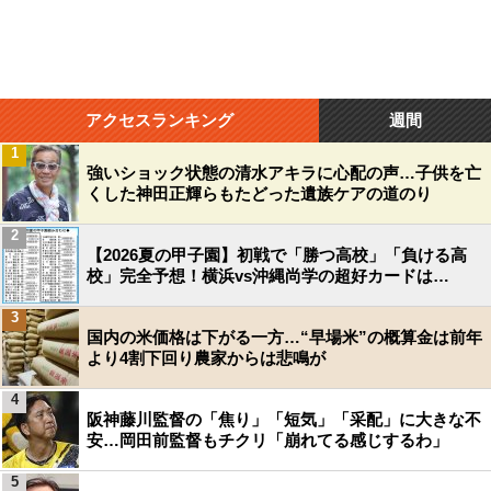
アクセスランキング
週間
1
強いショック状態の清水アキラに心配の声…子供を亡
くした神田正輝らもたどった遺族ケアの道のり
2
【2026夏の甲子園】初戦で「勝つ高校」「負ける高
校」完全予想！横浜vs沖縄尚学の超好カードは…
3
国内の米価格は下がる一方…“早場米”の概算金は前年
より4割下回り農家からは悲鳴が
4
阪神藤川監督の「焦り」「短気」「采配」に大きな不
安…岡田前監督もチクリ「崩れてる感じするわ」
5