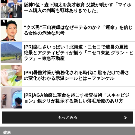
阪神1位・森下翔太を英才教育 父親が明かす「マイホ
ーム購入の判断も野球ありきでした」
5
“クズ男”三山凌輝はなぜモテるのか？「運命」を信じ
る女性の危険な思考
[PR]楽しさいっぱい！北海道・ニセコで避暑の夏旅
絶景とアクティビティが揃う「ニセコ東急 グラン・ヒ
ラフ」～東急不動産
[PR]暑熱対策が義務化される時代に 貼るだけで暑さ
の変化がわかる示温シールとは～ファンケル
[PR]AGA治療に革命を起こす検査技術「スキャビジ
ョン」銀クリが提示する新しい薄毛治療のあり方
もっとみる
健康