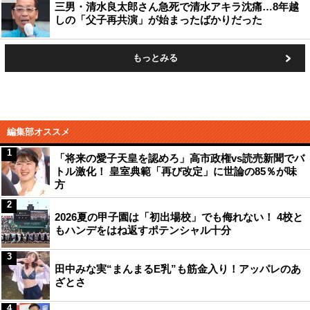
三男・清水良太郎さん急死で清水アキラ沈痛…8年越
しの「父子再共演」が始まったばかりだった
もっとみる
編集部オススメ
1
「将来の愛子天皇を認めろ」高市政権vs読売新聞でバ
トル激化！ 皇室典範「再び改定」に世論の85％が味
方
2
2026夏の甲子園は「初出場校」でも侮れない！ 4校と
もハンデをはね返すポテンシャル十分
3
田中みな実“まんまるE乳”も筋金入り！アッパレのあ
ざとさ
4