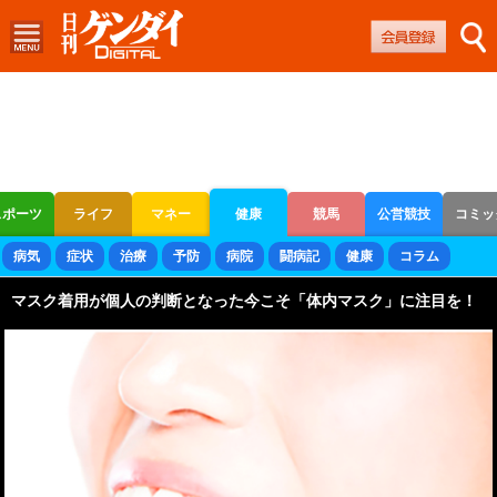
スポーツ
ライフ
マネー
健康
競馬
公営競技
コミッ
ボートレース
競輪
オートレース
病気
症状
治療
予防
病院
闘病記
健康
コラム
マスク着用が個人の判断となった今こそ「体内マスク」に注目を！