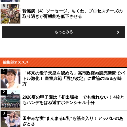
5
腎臓病（4）ソーセージ、ちくわ、プロセスチーズの
取り過ぎが腎機能を低下させる
もっとみる
編集部オススメ
1
「将来の愛子天皇を認めろ」高市政権vs読売新聞でバ
トル激化！ 皇室典範「再び改定」に世論の85％が味
方
2
2026夏の甲子園は「初出場校」でも侮れない！ 4校と
もハンデをはね返すポテンシャル十分
3
田中みな実“まんまるE乳”も筋金入り！アッパレのあ
ざとさ