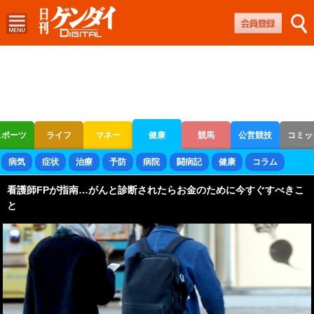
スポーツ
ライフ
マネー
健康
競馬
公営競技
コミッ
ボートレース
競輪
オートレース
病気
症状
治療
予防
病院
闘病記
健康
コラム
看護師FPが指南…がんと診断されたらお金のために今すぐすべきこ
と