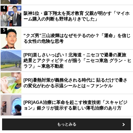
4
阪神1位・森下翔太を英才教育 父親が明かす「マイホ
ーム購入の判断も野球ありきでした」
5
“クズ男”三山凌輝はなぜモテるのか？「運命」を信じ
る女性の危険な思考
[PR]楽しさいっぱい！北海道・ニセコで避暑の夏旅
絶景とアクティビティが揃う「ニセコ東急 グラン・ヒ
ラフ」～東急不動産
[PR]暑熱対策が義務化される時代に 貼るだけで暑さ
の変化がわかる示温シールとは～ファンケル
[PR]AGA治療に革命を起こす検査技術「スキャビジ
ョン」銀クリが提示する新しい薄毛治療のあり方
もっとみる