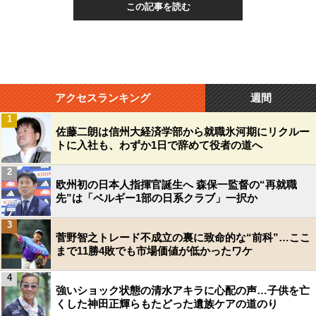
この記事を読む
アクセスランキング
週間
1
佐藤二朗は信州大経済学部から就職氷河期にリクルー
トに入社も、わずか1日で辞めて役者の道へ
2
欧州初の日本人指揮官誕生へ 森保一監督の“再就職
先”は「ベルギー1部の日系クラブ」一択か
3
菅野智之トレード不成立の裏に致命的な“前科”…ここ
まで11勝4敗でも市場価値が低かったワケ
4
強いショック状態の清水アキラに心配の声…子供を亡
くした神田正輝らもたどった遺族ケアの道のり