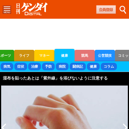
スポーツ
ライフ
マネー
健康
競馬
公営競技
コミッ
ボートレース
競輪
オートレース
病気
症状
治療
予防
病院
闘病記
健康
コラム
湿布を貼ったあとは「紫外線」を浴びないように注意する