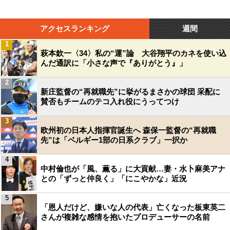
アクセスランキング
週間
1
萩本欽一〈34〉私の“運”論 大谷翔平のカネを使い込
んだ通訳に「小さな声で『ありがとう』」
2
新庄監督の“再就職先”に挙がるまさかの球団 采配に
賛否もチームのテコ入れ役にうってつけ
3
欧州初の日本人指揮官誕生へ 森保一監督の“再就職
先”は「ベルギー1部の日系クラブ」一択か
4
中村倫也が「風、薫る」に大貢献…妻・水卜麻美アナ
との「ずっと仲良く」「にこやかな」近況
5
「恩人だけど、嫌いな人の代表」亡くなった板東英二
さんが複雑な感情を抱いたプロデューサーの名前