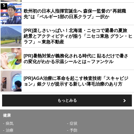
5
欧州初の日本人指揮官誕生へ 森保一監督の“再就職
先”は「ベルギー1部の日系クラブ」一択か
[PR]楽しさいっぱい！北海道・ニセコで避暑の夏旅
絶景とアクティビティが揃う「ニセコ東急 グラン・ヒ
ラフ」～東急不動産
[PR]暑熱対策が義務化される時代に 貼るだけで暑さ
の変化がわかる示温シールとは～ファンケル
[PR]AGA治療に革命を起こす検査技術「スキャビジ
ョン」銀クリが提示する新しい薄毛治療のあり方
もっとみる
健康
病気
症状
治療
予防