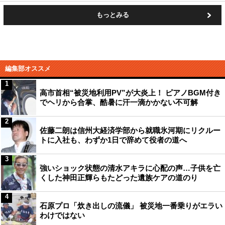
もっとみる
編集部オススメ
1
高市首相“被災地利用PV”が大炎上！ ピアノBGM付き
でヘリから合掌、酷暑に汗一滴かかない不可解
2
佐藤二朗は信州大経済学部から就職氷河期にリクルー
トに入社も、わずか1日で辞めて役者の道へ
3
強いショック状態の清水アキラに心配の声…子供を亡
くした神田正輝らもたどった遺族ケアの道のり
4
石原プロ「炊き出しの流儀」 被災地一番乗りがエラい
わけではない