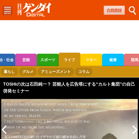
治・社会
芸能
スポーツ
ライフ
マネー
健康
競馬
ボートレース
競輪
オートレース
暮らし
グルメ
アミューズメント
コラム
TOSHIの次は石田純一？ 芸能人を広告塔にする“カルト集団”の自己
啓発セミナー