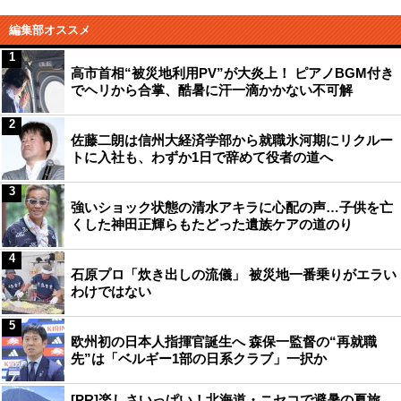
編集部オススメ
1
高市首相“被災地利用PV”が大炎上！ ピアノBGM付き
でヘリから合掌、酷暑に汗一滴かかない不可解
2
佐藤二朗は信州大経済学部から就職氷河期にリクルー
トに入社も、わずか1日で辞めて役者の道へ
3
強いショック状態の清水アキラに心配の声…子供を亡
くした神田正輝らもたどった遺族ケアの道のり
4
石原プロ「炊き出しの流儀」 被災地一番乗りがエラい
わけではない
5
欧州初の日本人指揮官誕生へ 森保一監督の“再就職
先”は「ベルギー1部の日系クラブ」一択か
[PR]楽しさいっぱい！北海道・ニセコで避暑の夏旅