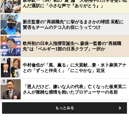
萩本欽一〈34〉私の“運”論 大谷翔平のカネを使い込
んだ通訳に「小さな声で『ありがとう』」
2
新庄監督の“再就職先”に挙がるまさかの球団 采配に
賛否もチームのテコ入れ役にうってつけ
3
欧州初の日本人指揮官誕生へ 森保一監督の“再就職
先”は「ベルギー1部の日系クラブ」一択か
4
中村倫也が「風、薫る」に大貢献…妻・水卜麻美アナ
との「ずっと仲良く」「にこやかな」近況
5
「恩人だけど、嫌いな人の代表」亡くなった板東英二
さんが複雑な感情を抱いたプロデューサーの名前
もっとみる