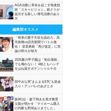
AGA治療に革命を起こす検査技
術「スキャビジョン」銀クリが
提示する新しい薄毛治療のあり
方
編集部オススメ
「将来の愛子天皇を認めろ」高
市政権vs読売新聞でバトル激
化！ 皇室典範「再び改定」に世
論の85％が味方
2026夏の甲子園は「初出場校」
でも侮れない！ 4校ともハンデ
をはね返すポテンシャル十分
田中みな実“まんまるE乳”も筋金
入り！アッパレのあざとさ
阪神1位・森下翔太を英才教育
父親が明かす「マイホーム購入
の判断も野球ありきでした」