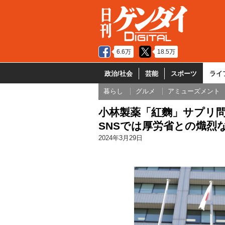
6.6万
18.5万
政治/社会
芸能
スポーツ
ライ
暮らし
グルメ
アミューズメント
小林製薬「紅麴」サプリ問
SNSでは厚労省との熾烈
2024年3月29日