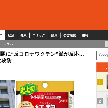
フ
経済
健康
コミック
競馬
公営競技
書籍
コラム
題に“反コロナワクチン”派が反応…
な攻防
1
2