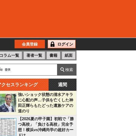
会員登録
ログイン
コラム一覧
著者一覧
書籍
紙面
アクセスランキング
週間
強いショック状態の清水アキラ
に心配の声…子供を亡くした神
田正輝らもたどった遺族ケアの
道のり
【2026夏の甲子園】初戦で「勝
つ高校」「負ける高校」完全予
想！横浜vs沖縄尚学の超好カー
ドは…