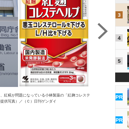
3
4
5
は、紅糀が問題になっている小林製薬の「紅麹コレステ
PR
＝提供写真）／（Ｃ）日刊ゲンダイ
PR