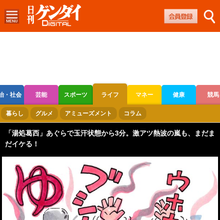
治・社会
芸能
スポーツ
ライフ
マネー
健康
競馬
ボートレース
競輪
オートレース
暮らし
グルメ
アミューズメント
コラム
「湯処葛西」あぐらで玉汗状態から3分。激アツ熱波の嵐も、まだま
だイケる！