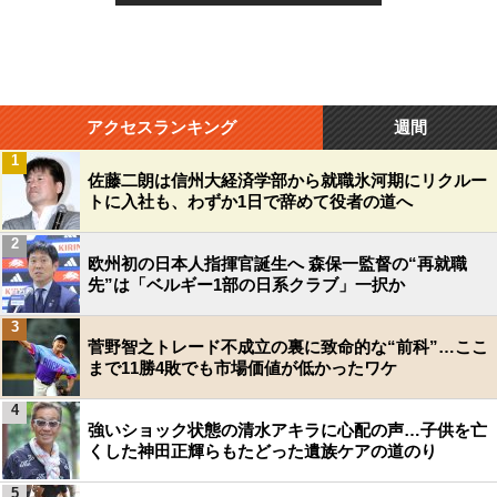
アクセスランキング
週間
1
佐藤二朗は信州大経済学部から就職氷河期にリクルー
トに入社も、わずか1日で辞めて役者の道へ
2
欧州初の日本人指揮官誕生へ 森保一監督の“再就職
先”は「ベルギー1部の日系クラブ」一択か
3
菅野智之トレード不成立の裏に致命的な“前科”…ここ
まで11勝4敗でも市場価値が低かったワケ
4
強いショック状態の清水アキラに心配の声…子供を亡
くした神田正輝らもたどった遺族ケアの道のり
5