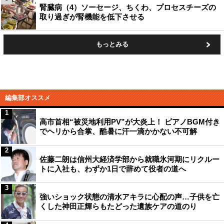
腎臓病（4）ソーセージ、ちくわ、プロセスチーズの
取り過ぎが腎機能を低下させる
もっとみる
編集部オススメ
1
高市首相“被災地利用PV”が大炎上！ ピアノBGM付き
でヘリから合掌、酷暑に汗一滴かかない不可解
2
佐藤二朗は信州大経済学部から就職氷河期にリクルー
トに入社も、わずか1日で辞めて役者の道へ
3
強いショック状態の清水アキラに心配の声…子供を亡
くした神田正輝らもたどった遺族ケアの道のり