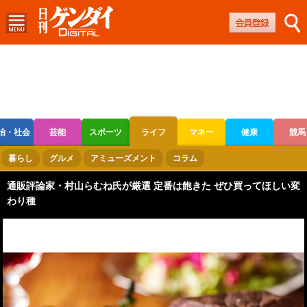
治・社会
芸能
スポーツ
ライフ
マネー
健康
競馬
ボートレース
競輪
オートレース
暮らし
グルメ
アミューズメント
コラム
通販評論家・村山らむね氏が厳選 定番は飽きた ぜひ買ってほしい変
わり種