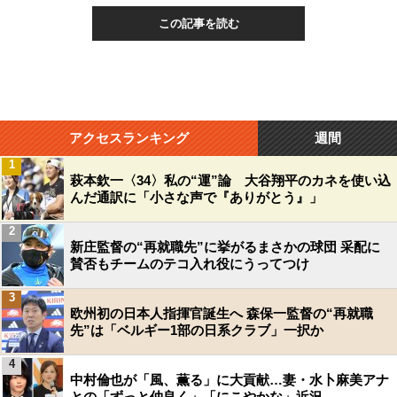
この記事を読む
アクセスランキング
週間
1
萩本欽一〈34〉私の“運”論 大谷翔平のカネを使い込
んだ通訳に「小さな声で『ありがとう』」
2
新庄監督の“再就職先”に挙がるまさかの球団 采配に
賛否もチームのテコ入れ役にうってつけ
3
欧州初の日本人指揮官誕生へ 森保一監督の“再就職
先”は「ベルギー1部の日系クラブ」一択か
4
中村倫也が「風、薫る」に大貢献…妻・水卜麻美アナ
との「ずっと仲良く」「にこやかな」近況