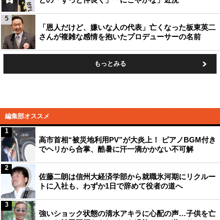
5
「恩人だけど、嫌いな人の代表」亡くなった板東英二
さんが複雑な感情を抱いたプロデューサーの名前
もっとみる
編集部オススメ
1
高市首相“被災地利用PV”が大炎上！ ピアノBGM付き
でヘリから合掌、酷暑に汗一滴かかない不可解
2
佐藤二朗は信州大経済学部から就職氷河期にリクルー
トに入社も、わずか1日で辞めて役者の道へ
3
強いショック状態の清水アキラに心配の声…子供を亡