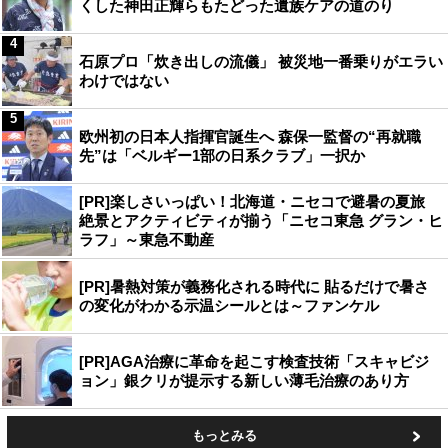
くした神田正輝らもたどった遺族ケアの道のり
4
石原プロ「炊き出しの流儀」 被災地一番乗りがエラい
わけではない
5
欧州初の日本人指揮官誕生へ 森保一監督の“再就職
先”は「ベルギー1部の日系クラブ」一択か
[PR]楽しさいっぱい！北海道・ニセコで避暑の夏旅
絶景とアクティビティが揃う「ニセコ東急 グラン・ヒ
ラフ」～東急不動産
[PR]暑熱対策が義務化される時代に 貼るだけで暑さ
の変化がわかる示温シールとは～ファンケル
[PR]AGA治療に革命を起こす検査技術「スキャビジ
ョン」銀クリが提示する新しい薄毛治療のあり方
もっとみる