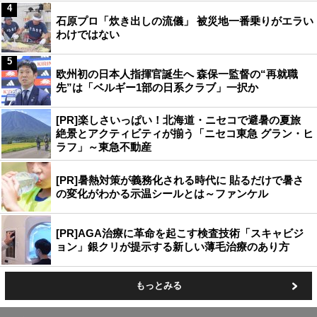
4
石原プロ「炊き出しの流儀」 被災地一番乗りがエラい
わけではない
5
欧州初の日本人指揮官誕生へ 森保一監督の“再就職
先”は「ベルギー1部の日系クラブ」一択か
[PR]楽しさいっぱい！北海道・ニセコで避暑の夏旅
絶景とアクティビティが揃う「ニセコ東急 グラン・ヒ
ラフ」～東急不動産
[PR]暑熱対策が義務化される時代に 貼るだけで暑さ
の変化がわかる示温シールとは～ファンケル
[PR]AGA治療に革命を起こす検査技術「スキャビジ
ョン」銀クリが提示する新しい薄毛治療のあり方
もっとみる