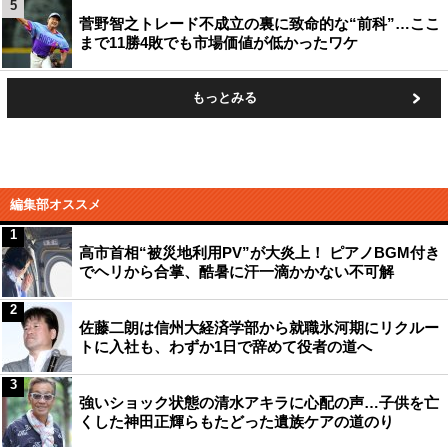
5
菅野智之トレード不成立の裏に致命的な“前科”…ここ
まで11勝4敗でも市場価値が低かったワケ
もっとみる
編集部オススメ
1
高市首相“被災地利用PV”が大炎上！ ピアノBGM付き
でヘリから合掌、酷暑に汗一滴かかない不可解
2
佐藤二朗は信州大経済学部から就職氷河期にリクルー
トに入社も、わずか1日で辞めて役者の道へ
3
強いショック状態の清水アキラに心配の声…子供を亡
くした神田正輝らもたどった遺族ケアの道のり