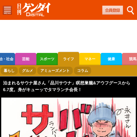
治・社会
芸能
スポーツ
ライフ
マネー
健康
競馬
ボートレース
競輪
オートレース
暮らし
グルメ
アミューズメント
コラム
泊まれるサウナ屋さん「品川サウナ」瞑想巣籠&アウフグースから
6.7度。身がキューッでタマランチ会長！