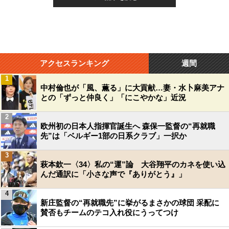
アクセスランキング
週間
1
中村倫也が「風、薫る」に大貢献…妻・水卜麻美アナ
との「ずっと仲良く」「にこやかな」近況
2
欧州初の日本人指揮官誕生へ 森保一監督の“再就職
先”は「ベルギー1部の日系クラブ」一択か
3
萩本欽一〈34〉私の“運”論 大谷翔平のカネを使い込
んだ通訳に「小さな声で『ありがとう』」
4
新庄監督の“再就職先”に挙がるまさかの球団 采配に
賛否もチームのテコ入れ役にうってつけ