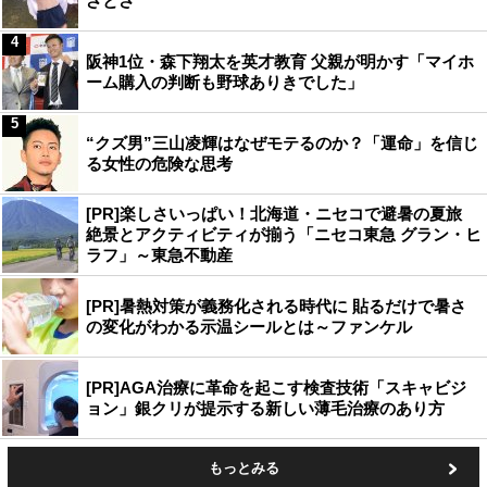
ざとさ
4
阪神1位・森下翔太を英才教育 父親が明かす「マイホ
ーム購入の判断も野球ありきでした」
5
“クズ男”三山凌輝はなぜモテるのか？「運命」を信じ
る女性の危険な思考
[PR]楽しさいっぱい！北海道・ニセコで避暑の夏旅
絶景とアクティビティが揃う「ニセコ東急 グラン・ヒ
ラフ」～東急不動産
[PR]暑熱対策が義務化される時代に 貼るだけで暑さ
の変化がわかる示温シールとは～ファンケル
[PR]AGA治療に革命を起こす検査技術「スキャビジ
ョン」銀クリが提示する新しい薄毛治療のあり方
もっとみる