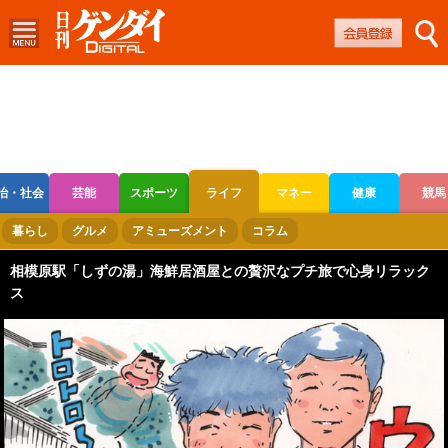
治・社会
芸能
スポーツ
ライフ
マネー
健康
競馬
ボートレース
競輪
オートレース
暮らし
グルメ
アミューズメント
コラム
相模原駅「しずの湯」海鮮居酒屋との贅沢なプチ旅で心身リラック
ス