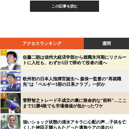
この記事を読む
アクセスランキング
週間
1
佐藤二朗は信州大経済学部から就職氷河期にリクルー
トに入社も、わずか1日で辞めて役者の道へ
2
欧州初の日本人指揮官誕生へ 森保一監督の“再就職
先”は「ベルギー1部の日系クラブ」一択か
3
菅野智之トレード不成立の裏に致命的な“前科”…ここ
まで11勝4敗でも市場価値が低かったワケ
4
強いショック状態の清水アキラに心配の声…子供を亡
くした神田正輝らもたどった遺族ケアの道のり