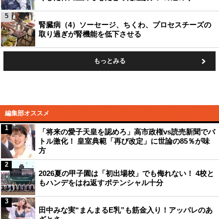
5
腎臓病（4）ソーセージ、ちくわ、プロセスチーズの
取り過ぎが腎機能を低下させる
もっとみる
編集部オススメ
1
「将来の愛子天皇を認めろ」高市政権vs読売新聞でバ
トル激化！ 皇室典範「再び改定」に世論の85％が味
方
2
2026夏の甲子園は「初出場校」でも侮れない！ 4校と
もハンデをはね返すポテンシャル十分
3
田中みな実“まんまるE乳”も筋金入り！アッパレのあ