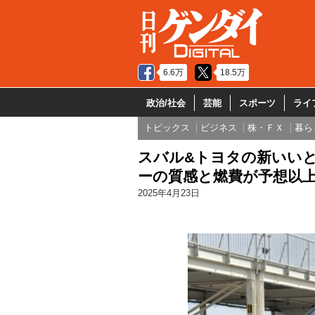
6.6万
18.5万
政治/社会
芸能
スポーツ
ライ
トピックス
ビジネス
株・ＦＸ
暮ら
スバル&トヨタの新いい
ーの質感と燃費が予想以
2025年4月23日