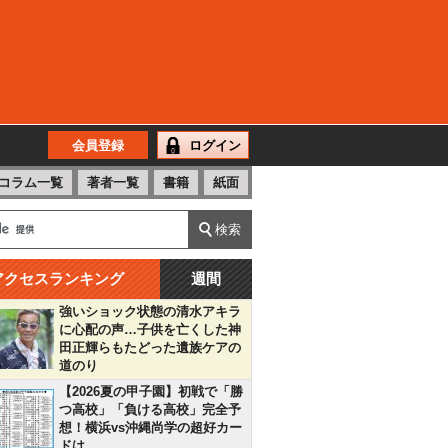
会員登録
ログイン
コラム一覧
著者一覧
書籍
紙面
アクセスランキング
週間
強いショック状態の清水アキラ
に心配の声…子供を亡くした神
田正輝らもたどった遺族ケアの
道のり
【2026夏の甲子園】初戦で「勝
つ高校」「負ける高校」完全予
想！横浜vs沖縄尚学の超好カー
ドは…