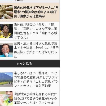
国内の米価格は下がる一方…“早
場米”の概算金は前年より4割下
回り農家からは悲鳴が
阪神藤川監督の「焦り」「短
気」「采配」に大きな不安…岡
田前監督もチクリ「崩れてる感
じするわ」
三男・清水良太郎さん急死で清
水アキラ沈痛…8年越しの「父子
再共演」が始まったばかりだっ
た
もっと見る
フォレスターのリアビュー（写真）小沢コージ
楽しさいっぱい！北海道・ニセ
コで避暑の夏旅 絶景とアクティ
ビティが揃う「ニセコ東急 グラ
ン・ヒラフ」～東急不動産
暑熱対策が義務化される時代に
貼るだけで暑さの変化がわかる
示温シールとは～ファンケル