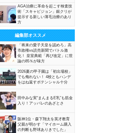
AGA治療に革命を起こす検査技
術「スキャビジョン」銀クリが
提示する新しい薄毛治療のあり
方
編集部オススメ
「将来の愛子天皇を認めろ」高
市政権vs読売新聞でバトル激
化！ 皇室典範「再び改定」に世
論の85％が味方
2026夏の甲子園は「初出場校」
でも侮れない！ 4校ともハンデ
をはね返すポテンシャル十分
田中みな実“まんまるE乳”も筋金
入り！アッパレのあざとさ
阪神1位・森下翔太を英才教育
父親が明かす「マイホーム購入
の判断も野球ありきでした」