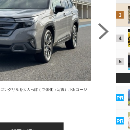
3
4
5
サゴングリルを大人っぽく立体化（写真）小沢コージ
新
PR
PR