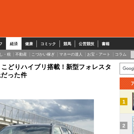
フ
経済
健康
コミック
競馬
公営競技
書籍
し・税
不動産
こづかい稼ぎ
マネーの達人
お宝・アート
コラム
とこどりハイブリ搭載！新型フォレスタ
上だった件
1
2