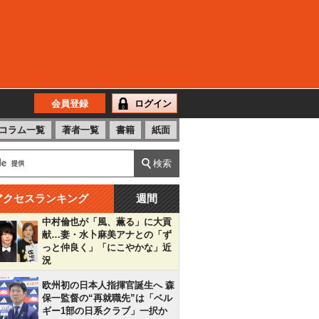
会員登録
ログイン
コラム一覧
著者一覧
書籍
紙面
アクセスランキング
週間
中村倫也が「風、薫る」に大貢
献…妻・水卜麻美アナとの「ず
っと仲良く」「にこやかな」近
況
欧州初の日本人指揮官誕生へ 森
保一監督の“再就職先”は「ベル
ギー1部の日系クラブ」一択か