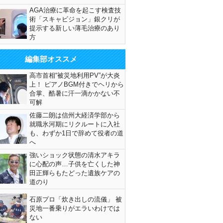
AGA治療に革命を起こす検査技
術「スキャビジョン」銀クリが
提示する新しい薄毛治療のあり
方
編集部オススメ
高市首相“被災地利用PV”が大炎
上！ ピアノBGM付きでヘリから
合掌、酷暑に汗一滴かかない不
可解
佐藤二朗は信州大経済学部から
就職氷河期にリクルートに入社
も、わずか1日で辞めて役者の道
へ
強いショック状態の清水アキラ
に心配の声…子供を亡くした神
田正輝らもたどった遺族ケアの
道のり
石原プロ「炊き出しの流儀」 被
災地一番乗りがエラいわけでは
ない