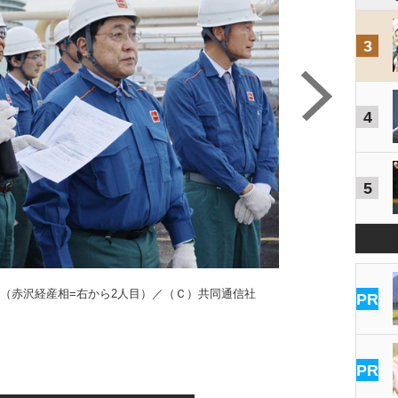
3
4
5
（赤沢経産相=右から2人目）／（Ｃ）共同通信社
PR
PR