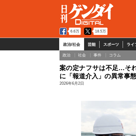
6.6万
18.5万
政治/社会
芸能
スポーツ
ライ
政治
社会
事件
コラム
案の定ナフサは不足…そ
に「報道介入」の異常事
2026年6月2日