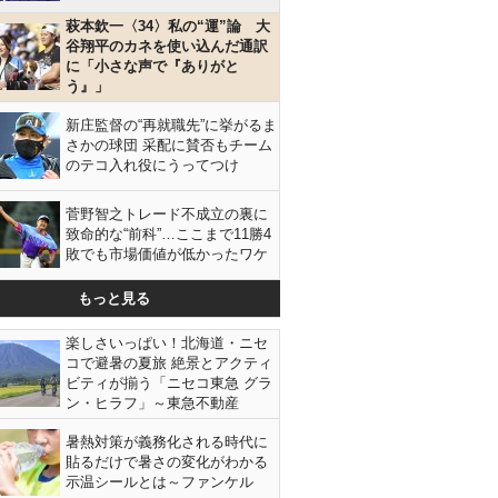
萩本欽一〈34〉私の“運”論 大
谷翔平のカネを使い込んだ通訳
に「小さな声で『ありがと
う』」
新庄監督の“再就職先”に挙がるま
さかの球団 采配に賛否もチーム
のテコ入れ役にうってつけ
菅野智之トレード不成立の裏に
致命的な“前科”…ここまで11勝4
敗でも市場価値が低かったワケ
もっと見る
楽しさいっぱい！北海道・ニセ
コで避暑の夏旅 絶景とアクティ
ビティが揃う「ニセコ東急 グラ
ン・ヒラフ」～東急不動産
暑熱対策が義務化される時代に
貼るだけで暑さの変化がわかる
示温シールとは～ファンケル