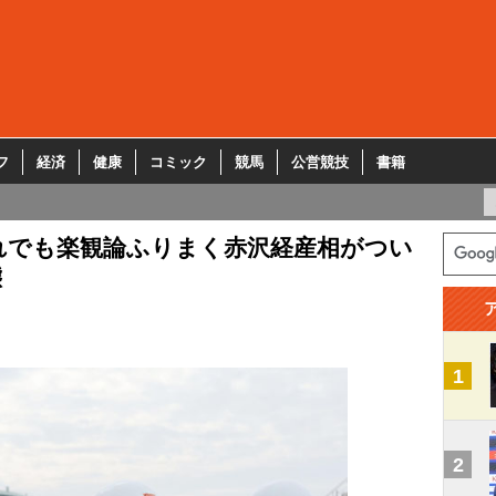
フ
経済
健康
コミック
競馬
公営競技
書籍
れでも楽観論ふりまく赤沢経産相がつい
態
1
2