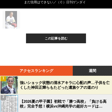
まだ信用はできない／（Ｃ）日刊ゲンダイ
この記事を読む
アクセスランキング
週間
1
強いショック状態の清水アキラに心配の声…子供を亡
くした神田正輝らもたどった遺族ケアの道のり
2
【2026夏の甲子園】初戦で「勝つ高校」「負ける高
校」完全予想！横浜vs沖縄尚学の超好カードは…