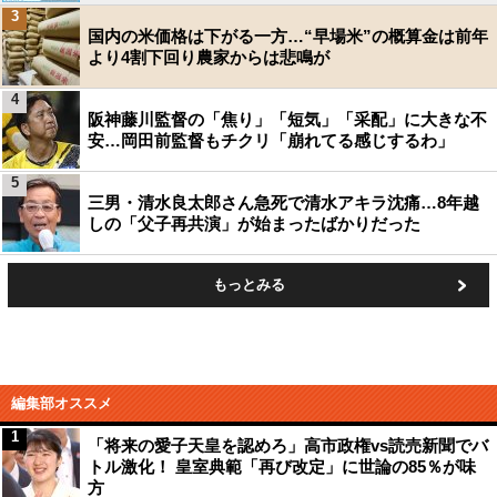
3
国内の米価格は下がる一方…“早場米”の概算金は前年
より4割下回り農家からは悲鳴が
4
阪神藤川監督の「焦り」「短気」「采配」に大きな不
安…岡田前監督もチクリ「崩れてる感じするわ」
5
三男・清水良太郎さん急死で清水アキラ沈痛…8年越
しの「父子再共演」が始まったばかりだった
もっとみる
編集部オススメ
1
「将来の愛子天皇を認めろ」高市政権vs読売新聞でバ
トル激化！ 皇室典範「再び改定」に世論の85％が味
方