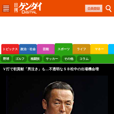
トピックス
政治・社会
芸能
スポーツ
ライフ
マネー
ボートレース
競輪
オートレース
野球
ゴルフ
格闘技
サッカー
その他
コラム
Ｖ打で初貢献「男泣き」も…不透明なＳＢ松中の出場機会増