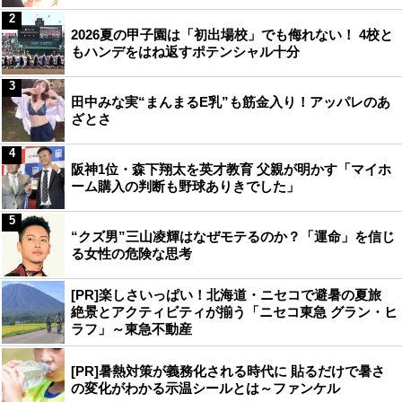
2
2026夏の甲子園は「初出場校」でも侮れない！ 4校と
もハンデをはね返すポテンシャル十分
3
田中みな実“まんまるE乳”も筋金入り！アッパレのあ
ざとさ
4
阪神1位・森下翔太を英才教育 父親が明かす「マイホ
ーム購入の判断も野球ありきでした」
5
“クズ男”三山凌輝はなぜモテるのか？「運命」を信じ
る女性の危険な思考
[PR]楽しさいっぱい！北海道・ニセコで避暑の夏旅
絶景とアクティビティが揃う「ニセコ東急 グラン・ヒ
ラフ」～東急不動産
[PR]暑熱対策が義務化される時代に 貼るだけで暑さ
の変化がわかる示温シールとは～ファンケル