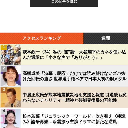
この記事を読む
アクセスランキング
週間
1
萩本欽一〈34〉私の“運”論 大谷翔平のカネを使い込
んだ通訳に「小さな声で『ありがとう』」
2
高橋成美「渋幕→慶応」だけでは読み解けないズバ抜
けた回転の速さ 世界選手権ペアで日本人初の銅メダル
3
中居正広氏が熊本地震被災地を支援と報道 引退後も変
わらないチャリティー精神と芸能界復帰の可能性
4
松本若菜「ジュラシック・ワールド」吹き替え《棒読
み》論争再燃…暗雲漂う主演ドラマに新たな逆風