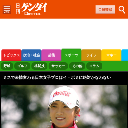
トピックス
政治・社会
芸能
スポーツ
ライフ
マネー
ボートレース
競輪
オートレース
野球
ゴルフ
格闘技
サッカー
その他
コラム
ミスで表情変わる日本女子プロはイ・ボミに絶対かなわない