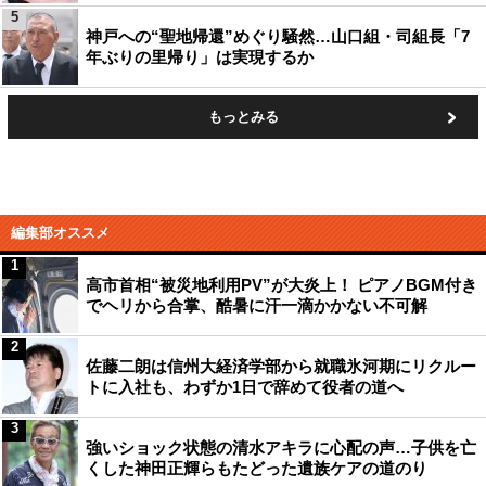
5
神戸への“聖地帰還”めぐり騒然…山口組・司組長「7
年ぶりの里帰り」は実現するか
もっとみる
編集部オススメ
1
高市首相“被災地利用PV”が大炎上！ ピアノBGM付き
でヘリから合掌、酷暑に汗一滴かかない不可解
2
佐藤二朗は信州大経済学部から就職氷河期にリクルー
トに入社も、わずか1日で辞めて役者の道へ
3
強いショック状態の清水アキラに心配の声…子供を亡
くした神田正輝らもたどった遺族ケアの道のり