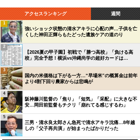
アクセスランキング
週間
1
強いショック状態の清水アキラに心配の声…子供を亡
くした神田正輝らもたどった遺族ケアの道のり
2
【2026夏の甲子園】初戦で「勝つ高校」「負ける高
校」完全予想！横浜vs沖縄尚学の超好カードは…
3
国内の米価格は下がる一方…“早場米”の概算金は前年
より4割下回り農家からは悲鳴が
4
阪神藤川監督の「焦り」「短気」「采配」に大きな不
安…岡田前監督もチクリ「崩れてる感じするわ」
5
三男・清水良太郎さん急死で清水アキラ沈痛…8年越
しの「父子再共演」が始まったばかりだった