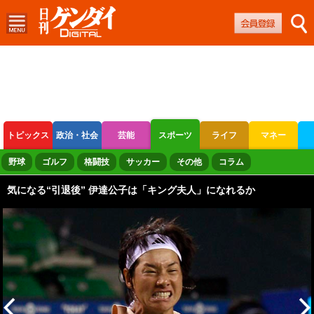
トピックス
政治・社会
芸能
スポーツ
ライフ
マネー
ボートレース
競輪
オートレース
野球
ゴルフ
格闘技
サッカー
その他
コラム
気になる“引退後” 伊達公子は「キング夫人」になれるか