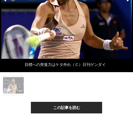
目標への突進力はケタ外れ（Ｃ）日刊ゲンダイ
この記事を読む