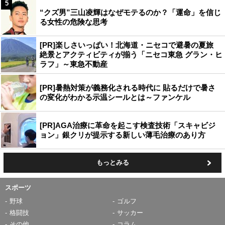
5
“クズ男”三山凌輝はなぜモテるのか？「運命」を信じ
る女性の危険な思考
[PR]楽しさいっぱい！北海道・ニセコで避暑の夏旅
絶景とアクティビティが揃う「ニセコ東急 グラン・ヒ
ラフ」～東急不動産
[PR]暑熱対策が義務化される時代に 貼るだけで暑さ
の変化がわかる示温シールとは～ファンケル
[PR]AGA治療に革命を起こす検査技術「スキャビジ
ョン」銀クリが提示する新しい薄毛治療のあり方
もっとみる
スポーツ
野球
ゴルフ
格闘技
サッカー
その他
コラム