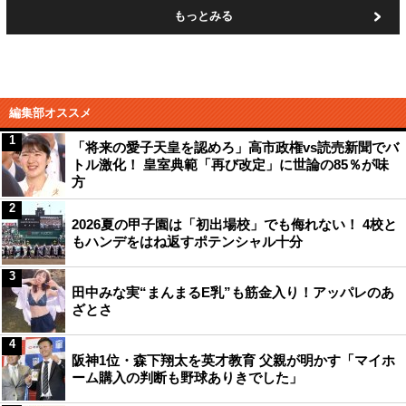
もっとみる
編集部オススメ
1
「将来の愛子天皇を認めろ」高市政権vs読売新聞でバ
トル激化！ 皇室典範「再び改定」に世論の85％が味
方
2
2026夏の甲子園は「初出場校」でも侮れない！ 4校と
もハンデをはね返すポテンシャル十分
3
田中みな実“まんまるE乳”も筋金入り！アッパレのあ
ざとさ
4
阪神1位・森下翔太を英才教育 父親が明かす「マイホ
ーム購入の判断も野球ありきでした」