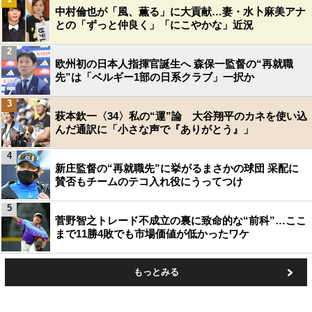
中村倫也が「風、薫る」に大貢献…妻・水卜麻美アナ
との「ずっと仲良く」「にこやかな」近況
2
欧州初の日本人指揮官誕生へ 森保一監督の“再就職
先”は「ベルギー1部の日系クラブ」一択か
3
萩本欽一〈34〉私の“運”論 大谷翔平のカネを使い込
んだ通訳に「小さな声で『ありがとう』」
4
新庄監督の“再就職先”に挙がるまさかの球団 采配に
賛否もチームのテコ入れ役にうってつけ
5
菅野智之トレード不成立の裏に致命的な“前科”…ここ
まで11勝4敗でも市場価値が低かったワケ
もっとみる