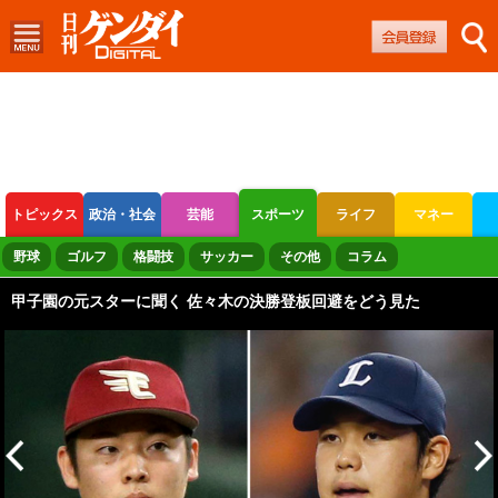
トピックス
政治・社会
芸能
スポーツ
ライフ
マネー
ボートレース
競輪
オートレース
野球
ゴルフ
格闘技
サッカー
その他
コラム
甲子園の元スターに聞く 佐々木の決勝登板回避をどう見た