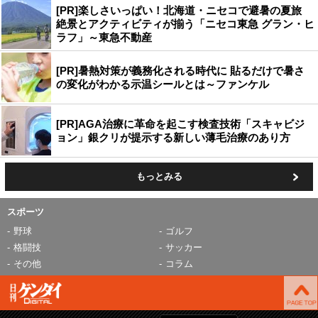
[PR]楽しさいっぱい！北海道・ニセコで避暑の夏旅
絶景とアクティビティが揃う「ニセコ東急 グラン・ヒ
ラフ」～東急不動産
[PR]暑熱対策が義務化される時代に 貼るだけで暑さ
の変化がわかる示温シールとは～ファンケル
[PR]AGA治療に革命を起こす検査技術「スキャビジ
ョン」銀クリが提示する新しい薄毛治療のあり方
もっとみる
スポーツ
野球
ゴルフ
格闘技
サッカー
その他
コラム