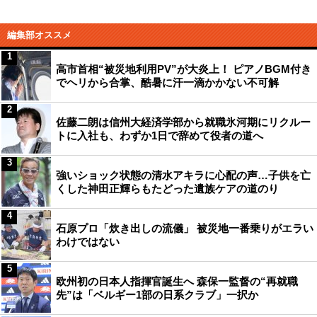
編集部オススメ
1
高市首相“被災地利用PV”が大炎上！ ピアノBGM付き
でヘリから合掌、酷暑に汗一滴かかない不可解
2
佐藤二朗は信州大経済学部から就職氷河期にリクルー
トに入社も、わずか1日で辞めて役者の道へ
3
強いショック状態の清水アキラに心配の声…子供を亡
くした神田正輝らもたどった遺族ケアの道のり
4
石原プロ「炊き出しの流儀」 被災地一番乗りがエラい
わけではない
5
欧州初の日本人指揮官誕生へ 森保一監督の“再就職
先”は「ベルギー1部の日系クラブ」一択か