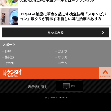
の変化がわかる示温シールとは～ファンケル
[PR]AGA治療に革命を起こす検査技術「スキャビジ
ョン」銀クリが提示する新しい薄毛治療のあり方
もっとみる
スポーツ
野球
ゴルフ
格闘技
サッカー
その他
コラム
表示切り替え
（C）Nikkan Gendai