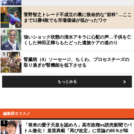
3
菅野智之トレード不成立の裏に致命的な“前科”…ここ
まで11勝4敗でも市場価値が低かったワケ
4
強いショック状態の清水アキラに心配の声…子供を亡
くした神田正輝らもたどった遺族ケアの道のり
5
腎臓病（4）ソーセージ、ちくわ、プロセスチーズの
取り過ぎが腎機能を低下させる
もっとみる
編集部オススメ
1
「将来の愛子天皇を認めろ」高市政権vs読売新聞でバ
トル激化！ 皇室典範「再び改定」に世論の85％が味