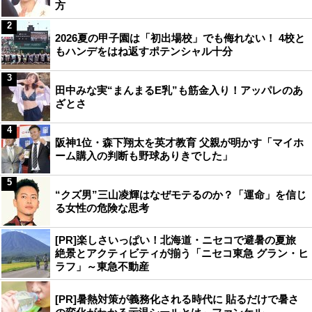
方
2
2026夏の甲子園は「初出場校」でも侮れない！ 4校と
もハンデをはね返すポテンシャル十分
3
田中みな実“まんまるE乳”も筋金入り！アッパレのあ
ざとさ
4
阪神1位・森下翔太を英才教育 父親が明かす「マイホ
ーム購入の判断も野球ありきでした」
5
“クズ男”三山凌輝はなぜモテるのか？「運命」を信じ
る女性の危険な思考
[PR]楽しさいっぱい！北海道・ニセコで避暑の夏旅
絶景とアクティビティが揃う「ニセコ東急 グラン・ヒ
ラフ」～東急不動産
[PR]暑熱対策が義務化される時代に 貼るだけで暑さ