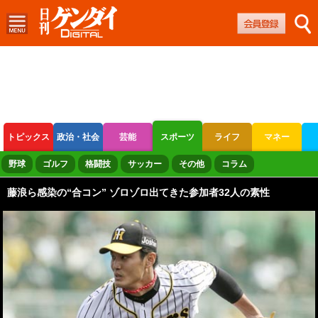
トピックス
政治・社会
芸能
スポーツ
ライフ
マネー
ボートレース
競輪
オートレース
野球
ゴルフ
格闘技
サッカー
その他
コラム
藤浪ら感染の“合コン” ゾロゾロ出てきた参加者32人の素性