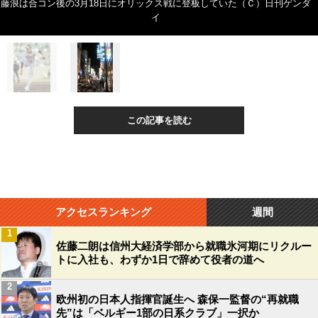
藤浪は合コン後の3月18日にオリックス戦に登板していた（Ｃ）日刊ゲンダ
イ
この記事を読む
アクセスランキング
週間
1
佐藤二朗は信州大経済学部から就職氷河期にリクルー
トに入社も、わずか1日で辞めて役者の道へ
2
欧州初の日本人指揮官誕生へ 森保一監督の“再就職
先”は「ベルギー1部の日系クラブ」一択か