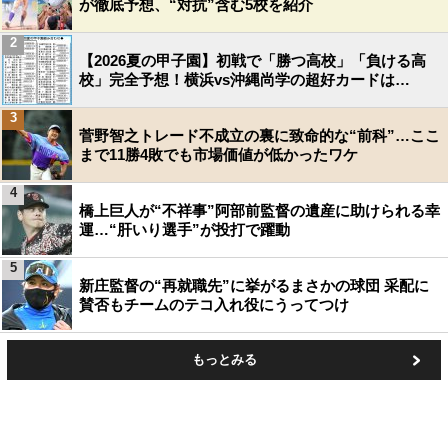
が徹底予想、“対抗”含む5校を紹介
2
【2026夏の甲子園】初戦で「勝つ高校」「負ける高
校」完全予想！横浜vs沖縄尚学の超好カードは…
3
菅野智之トレード不成立の裏に致命的な“前科”…ここ
まで11勝4敗でも市場価値が低かったワケ
4
橋上巨人が“不祥事”阿部前監督の遺産に助けられる幸
運…“肝いり選手”が投打で躍動
5
新庄監督の“再就職先”に挙がるまさかの球団 采配に
賛否もチームのテコ入れ役にうってつけ
もっとみる