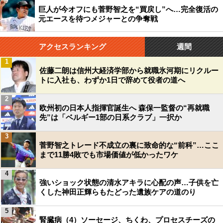
巨人が今オフにも菅野智之を“買戻し”へ…完全復活の
元エースを待つメジャーとの争奪戦
アクセスランキング
週間
1
佐藤二朗は信州大経済学部から就職氷河期にリクルー
トに入社も、わずか1日で辞めて役者の道へ
2
欧州初の日本人指揮官誕生へ 森保一監督の“再就職
先”は「ベルギー1部の日系クラブ」一択か
3
菅野智之トレード不成立の裏に致命的な“前科”…ここ
まで11勝4敗でも市場価値が低かったワケ
4
強いショック状態の清水アキラに心配の声…子供を亡
くした神田正輝らもたどった遺族ケアの道のり
5
腎臓病（4）ソーセージ、ちくわ、プロセスチーズの