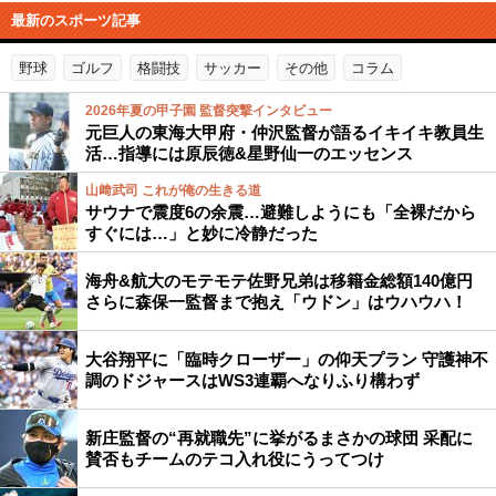
最新のスポーツ記事
野球
ゴルフ
格闘技
サッカー
その他
コラム
2026年夏の甲子園 監督突撃インタビュー
元巨人の東海大甲府・仲沢監督が語るイキイキ教員生
活…指導には原辰徳&星野仙一のエッセンス
山﨑武司 これが俺の生きる道
サウナで震度6の余震…避難しようにも「全裸だから
すぐには…」と妙に冷静だった
海舟&航大のモテモテ佐野兄弟は移籍金総額140億円
さらに森保一監督まで抱え「ウドン」はウハウハ！
大谷翔平に「臨時クローザー」の仰天プラン 守護神不
調のドジャースはWS3連覇へなりふり構わず
新庄監督の“再就職先”に挙がるまさかの球団 采配に
賛否もチームのテコ入れ役にうってつけ