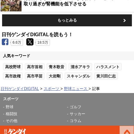
取り過ぎが腎機能を低下させる
もっとみる
日刊ゲンダイDIGITALを読もう！
6.6万
18.5万
人気キーワード
高校野球
高市首相
青木歌音
清水アキラ
ハラスメント
高市政権
高市早苗
大岩剛
スキャンダル
黄川田仁志
日刊ゲンダイDIGITAL
スポーツ
野球ニュース
記事
スポーツ
野球
ゴルフ
格闘技
サッカー
その他
コラム