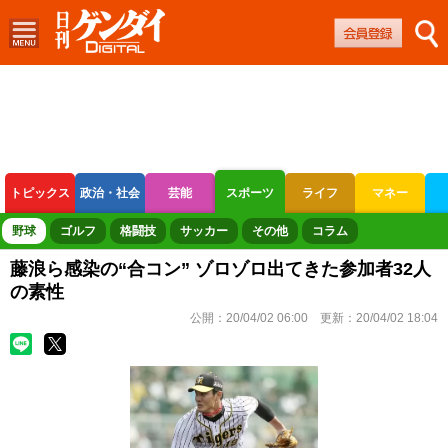
トピックス
政治・社会
芸能
スポーツ
ライフ
マネー
ボートレース
競輪
オートレース
野球
ゴルフ
格闘技
サッカー
その他
コラム
藤浪ら感染の“合コン” ゾロゾロ出てきた参加者32人
の素性
公開：
20/04/02 06:00
更新：
20/04/02 18:04