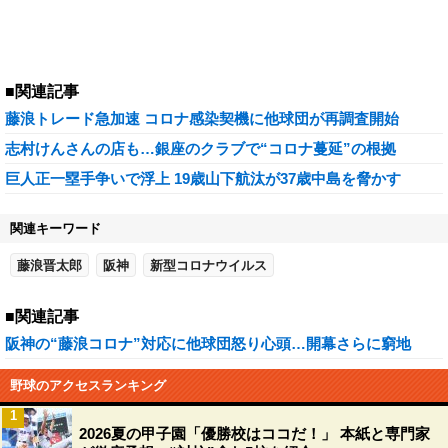
■関連記事
藤浪トレード急加速 コロナ感染契機に他球団が再調査開始
志村けんさんの店も…銀座のクラブで“コロナ蔓延”の根拠
巨人正一塁手争いで浮上 19歳山下航汰が37歳中島を脅かす
関連キーワード
藤浪晋太郎
阪神
新型コロナウイルス
■関連記事
阪神の“藤浪コロナ”対応に他球団怒り心頭…開幕さらに窮地
野球のアクセスランキング
1
2026夏の甲子園「優勝校はココだ！」 本紙と専門家