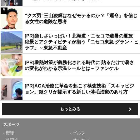
5
“クズ男”三山凌輝はなぜモテるのか？「運命」を信じ
る女性の危険な思考
[PR]楽しさいっぱい！北海道・ニセコで避暑の夏旅
絶景とアクティビティが揃う「ニセコ東急 グラン・ヒ
ラフ」～東急不動産
[PR]暑熱対策が義務化される時代に 貼るだけで暑さ
の変化がわかる示温シールとは～ファンケル
[PR]AGA治療に革命を起こす検査技術「スキャビジ
ョン」銀クリが提示する新しい薄毛治療のあり方
もっとみる
スポーツ
野球
ゴルフ