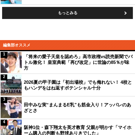
もっとみる
編集部オススメ
1
「将来の愛子天皇を認めろ」高市政権vs読売新聞でバ
トル激化！ 皇室典範「再び改定」に世論の85％が味
方
2
2026夏の甲子園は「初出場校」でも侮れない！ 4校と
もハンデをはね返すポテンシャル十分
3
田中みな実“まんまるE乳”も筋金入り！アッパレのあ
ざとさ
4
阪神1位・森下翔太を英才教育 父親が明かす「マイホ
ーム購入の判断も野球ありきでした」