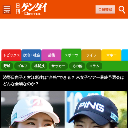
トピックス
政治・社会
芸能
スポーツ
ライフ
マネー
ボートレース
競輪
オートレース
野球
ゴルフ
格闘技
サッカー
その他
コラム
渋野日向子と古江彩佳は“合格”できる？ 米女子ツアー最終予選会は
どんな会場なのか？