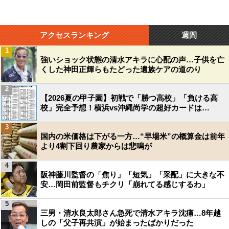
アクセスランキング
週間
1
強いショック状態の清水アキラに心配の声…子供を亡
くした神田正輝らもたどった遺族ケアの道のり
2
【2026夏の甲子園】初戦で「勝つ高校」「負ける高
校」完全予想！横浜vs沖縄尚学の超好カードは…
3
国内の米価格は下がる一方…“早場米”の概算金は前年
より4割下回り農家からは悲鳴が
4
阪神藤川監督の「焦り」「短気」「采配」に大きな不
安…岡田前監督もチクリ「崩れてる感じするわ」
5
三男・清水良太郎さん急死で清水アキラ沈痛…8年越
しの「父子再共演」が始まったばかりだった