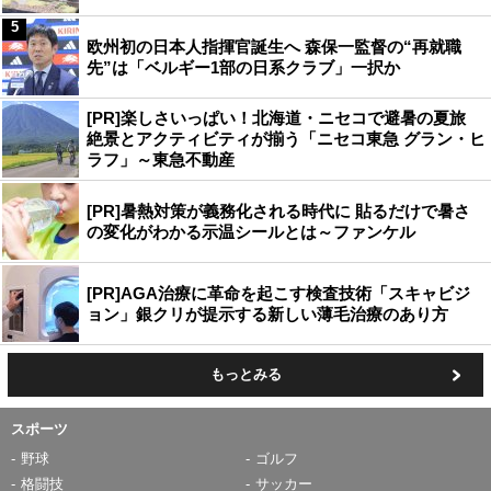
5
欧州初の日本人指揮官誕生へ 森保一監督の“再就職
先”は「ベルギー1部の日系クラブ」一択か
[PR]楽しさいっぱい！北海道・ニセコで避暑の夏旅
絶景とアクティビティが揃う「ニセコ東急 グラン・ヒ
ラフ」～東急不動産
[PR]暑熱対策が義務化される時代に 貼るだけで暑さ
の変化がわかる示温シールとは～ファンケル
[PR]AGA治療に革命を起こす検査技術「スキャビジ
ョン」銀クリが提示する新しい薄毛治療のあり方
もっとみる
スポーツ
野球
ゴルフ
格闘技
サッカー