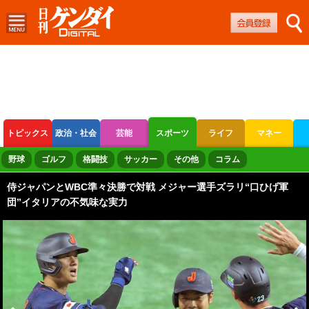
トピックス
政治・社会
芸能
スポーツ
ライフ
マネー
ボートレース
競輪
オートレース
野球
ゴルフ
格闘技
サッカー
その他
コラム
侍ジャパンとWBC準々決勝で対戦 メジャー選手ズラリ“口ひげ軍
団”イタリアの不気味な実力