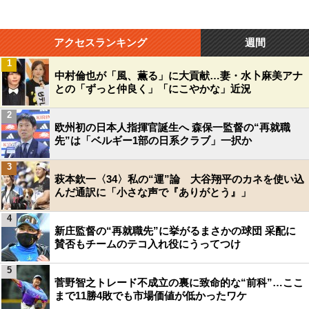
アクセスランキング
週間
1
中村倫也が「風、薫る」に大貢献…妻・水卜麻美アナ
との「ずっと仲良く」「にこやかな」近況
2
欧州初の日本人指揮官誕生へ 森保一監督の“再就職
先”は「ベルギー1部の日系クラブ」一択か
3
萩本欽一〈34〉私の“運”論 大谷翔平のカネを使い込
んだ通訳に「小さな声で『ありがとう』」
4
新庄監督の“再就職先”に挙がるまさかの球団 采配に
賛否もチームのテコ入れ役にうってつけ
5
菅野智之トレード不成立の裏に致命的な“前科”…ここ
まで11勝4敗でも市場価値が低かったワケ