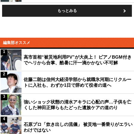
もっとみる
編集部オススメ
1
高市首相“被災地利用PV”が大炎上！ ピアノBGM付き
でヘリから合掌、酷暑に汗一滴かかない不可解
2
佐藤二朗は信州大経済学部から就職氷河期にリクルー
トに入社も、わずか1日で辞めて役者の道へ
3
強いショック状態の清水アキラに心配の声…子供を亡
くした神田正輝らもたどった遺族ケアの道のり
4
石原プロ「炊き出しの流儀」 被災地一番乗りがエラい
わけではない