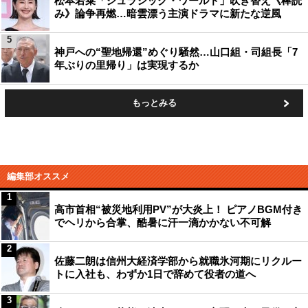
松本若菜「ジュラシック・ワールド」吹き替え《棒読
み》論争再燃…暗雲漂う主演ドラマに新たな逆風
5
神戸への“聖地帰還”めぐり騒然…山口組・司組長「7
年ぶりの里帰り」は実現するか
もっとみる
編集部オススメ
1
高市首相“被災地利用PV”が大炎上！ ピアノBGM付き
でヘリから合掌、酷暑に汗一滴かかない不可解
2
佐藤二朗は信州大経済学部から就職氷河期にリクルー
トに入社も、わずか1日で辞めて役者の道へ
3