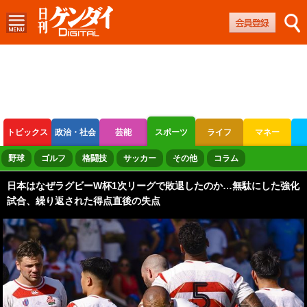
トピックス
政治・社会
芸能
スポーツ
ライフ
マネー
ボートレース
競輪
オートレース
野球
ゴルフ
格闘技
サッカー
その他
コラム
日本はなぜラグビーW杯1次リーグで敗退したのか…無駄にした強化
試合、繰り返された得点直後の失点