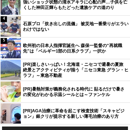
強いショック状態の清水アキラに心配の声…子供を亡
くした神田正輝らもたどった遺族ケアの道のり
4
石原プロ「炊き出しの流儀」 被災地一番乗りがエラい
わけではない
5
欧州初の日本人指揮官誕生へ 森保一監督の“再就職
先”は「ベルギー1部の日系クラブ」一択か
[PR]楽しさいっぱい！北海道・ニセコで避暑の夏旅
絶景とアクティビティが揃う「ニセコ東急 グラン・ヒ
ラフ」～東急不動産
[PR]暑熱対策が義務化される時代に 貼るだけで暑さ
の変化がわかる示温シールとは～ファンケル
[PR]AGA治療に革命を起こす検査技術「スキャビジ
ョン」銀クリが提示する新しい薄毛治療のあり方