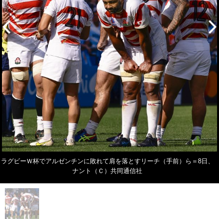
ラグビーＷ杯でアルゼンチンに敗れて肩を落とすリーチ（手前）ら＝8日、
ナント（Ｃ）共同通信社