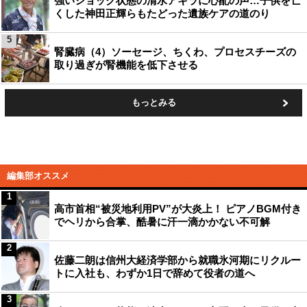
強いショック状態の清水アキラに心配の声…子供を亡
くした神田正輝らもたどった遺族ケアの道のり
5
腎臓病（4）ソーセージ、ちくわ、プロセスチーズの
取り過ぎが腎機能を低下させる
もっとみる
編集部オススメ
1
高市首相“被災地利用PV”が大炎上！ ピアノBGM付き
でヘリから合掌、酷暑に汗一滴かかない不可解
2
佐藤二朗は信州大経済学部から就職氷河期にリクルー
トに入社も、わずか1日で辞めて役者の道へ
3