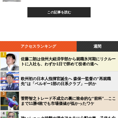
この記事を読む
アクセスランキング
週間
1
佐藤二朗は信州大経済学部から就職氷河期にリクルー
トに入社も、わずか1日で辞めて役者の道へ
2
欧州初の日本人指揮官誕生へ 森保一監督の“再就職
先”は「ベルギー1部の日系クラブ」一択か
3
菅野智之トレード不成立の裏に致命的な“前科”…ここ
まで11勝4敗でも市場価値が低かったワケ
4