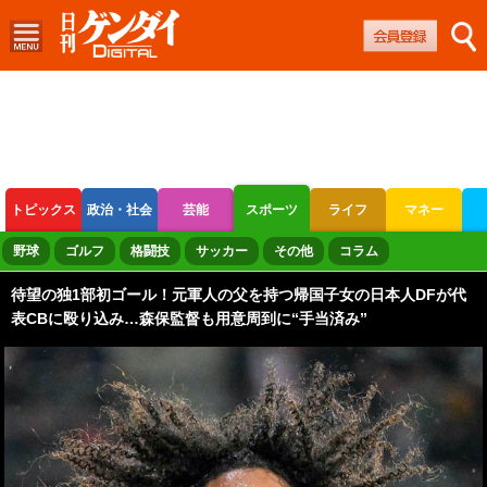
トピックス
政治・社会
芸能
スポーツ
ライフ
マネー
ボートレース
競輪
オートレース
野球
ゴルフ
格闘技
サッカー
その他
コラム
待望の独1部初ゴール！元軍人の父を持つ帰国子女の日本人DFが代
表CBに殴り込み…森保監督も用意周到に“手当済み”