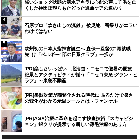
強いショック状態の清水アキラに心配の声…子供を亡
くした神田正輝らもたどった遺族ケアの道のり
4
石原プロ「炊き出しの流儀」 被災地一番乗りがエラい
わけではない
5
欧州初の日本人指揮官誕生へ 森保一監督の“再就職
先”は「ベルギー1部の日系クラブ」一択か
[PR]楽しさいっぱい！北海道・ニセコで避暑の夏旅
絶景とアクティビティが揃う「ニセコ東急 グラン・ヒ
ラフ」～東急不動産
[PR]暑熱対策が義務化される時代に 貼るだけで暑さ
の変化がわかる示温シールとは～ファンケル
[PR]AGA治療に革命を起こす検査技術「スキャビジ
ョン」銀クリが提示する新しい薄毛治療のあり方