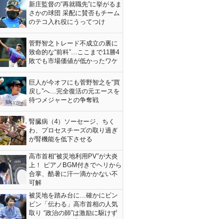
新庄監督の“再就職先”に挙がるま
さかの球団 采配に賛否もチーム
のテコ入れ役にうってつけ
菅野智之トレード不成立の裏に
致命的な“前科”…ここまで11勝4
敗でも市場価値が低かったワケ
巨人が今オフにも菅野智之を“買
戻し”へ…完全復活の元エースを
待つメジャーとの争奪戦
腎臓病（4）ソーセージ、ちく
わ、プロセスチーズの取り過ぎ
が腎機能を低下させる
高市首相“被災地利用PV”が大炎
上！ ピアノBGM付きでヘリから
合掌、酷暑に汗一滴かかない不
可解
被災地を踏み台に…確かにビン
ビン「伝わる」高市首相の人気
取り “政治の師”は激励に駆けず