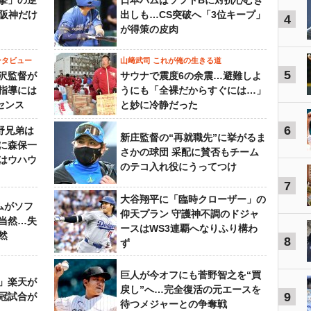
撃」の逆
日本ハムはソフトBに対抗心むき
“阪神だけ
出しも…CS突破へ「3位キープ」
4
が得策の皮肉
ンタビュー
山﨑武司 これが俺の生きる道
5
沢監督が
サウナで震度6の余震…避難しよ
指導には
うにも「全裸だからすぐには…」
センス
と妙に冷静だった
6
野兄弟は
新庄監督の“再就職先”に挙がるま
らに森保一
さかの球団 采配に賛否もチーム
はウハウ
のテコ入れ役にうってつけ
7
大谷翔平に「臨時クローザー」の
ムがソフ
仰天プラン 守護神不調のドジャ
当然…失
ースはWS3連覇へなりふり構わ
然
8
ず
巨人が今オフにも菅野智之を“買
」楽天が
戻し”へ…完全復活の元エースを
9
冠試合が
待つメジャーとの争奪戦