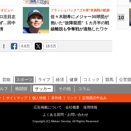
ンタビュー
フラッシュバック “ゴネ得”米挑戦の軌跡
ロ注目左
佐々木朗希にメジャー30球団が
10
ず…田中
抱いた“故障疑惑” １カ月半の戦
情
線離脱も争奪戦が過熱したワケ
う！
6.6万
18.5万
芸能
スポーツ
ライフ
経済
健康
コミック
競馬
公営
ルフ
格闘技
サッカー
その他
コラム
ー
サイトマップ
個人情報
著作権
リンク
定期購読申込み
広告掲載について
会社概要
採用情報
よくある質問・お問い合わせ
Copyright (C) Nikkan Gendai. All Rights Reserved