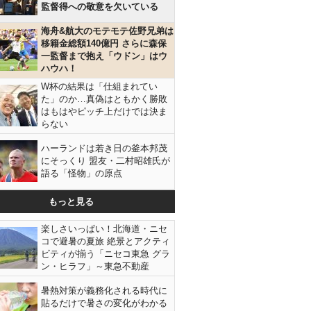
監督得への敬意を欠いている
海舟&航大のモテモテ佐野兄弟は
移籍金総額140億円 さらに森保
一監督まで抱え「ウドン」はウ
ハウハ！
W杯の結果は「仕組まれてい
た」のか…真偽はともかく勝敗
はもはやピッチ上だけでは決ま
らない
ハーランドは若き日の釜本邦茂
にそっくり 盟友・二村昭雄氏が
語る「怪物」の原点
もっと見る
楽しさいっぱい！北海道・ニセ
コで避暑の夏旅 絶景とアクティ
ビティが揃う「ニセコ東急 グラ
ン・ヒラフ」～東急不動産
暑熱対策が義務化される時代に
貼るだけで暑さの変化がわかる