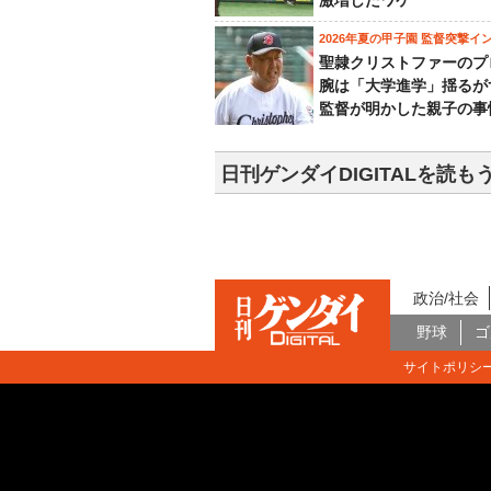
激増したワケ
2026年夏の甲子園 監督突撃イ
聖隷クリストファーのプ
腕は「大学進学」揺るが
監督が明かした親子の事
日刊ゲンダイDIGITALを読も
政治/社会
野球
ゴ
サイトポリシ