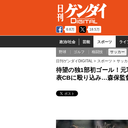
6.6万
18.5万
政治/社会
芸能
スポーツ
ライ
野球
ゴルフ
格闘技
サッカー
日刊ゲンダイDIGITAL
スポーツ
サッカ
待望の独1部初ゴール！元
表CBに殴り込み…森保監