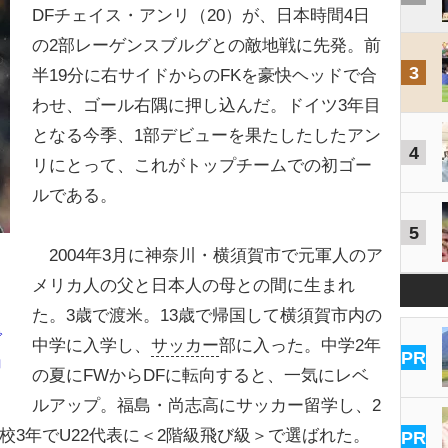
DFチェイス・アンリ（20）が、日本時間4日
の2部レーゲンスブルグとの敵地戦に先発。前
3
半19分に右サイドからのFKを豪快ヘッドで合
わせ、ゴール右隅に押し込んだ。ドイツ3年目
となる今季、1部デビューを果たしたしたアン
4
リにとって、これがトップチームでの初ゴー
ルである。
5
2004年3月に神奈川・横須賀市で元軍人のア
メリカ人の父と日本人の母との間に生まれ
た。3歳で渡米。13歳で帰国して横須賀市内の
で
中学に入学し、
サッカー
部に入った。中学2年
PR
ョ
の夏にFWからDFに転向すると、一気にレベ
ルアップ。福島・尚志高にサッカー留学し、2
校3年でU22代表に＜2階級飛び級＞で選ばれた。
PR