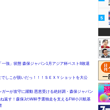
5
一強」状態 森保ジャパン1月アジア杯ベスト8敗退
なでしこが脱いだっ！！！ＳＥＸＹショットを大公
ンガーが攻守に躍動 恩恵受ける絶好調・森保ジャパン
跳ね返す！森保JのW杯予選独走を支えるFW小川航基
増