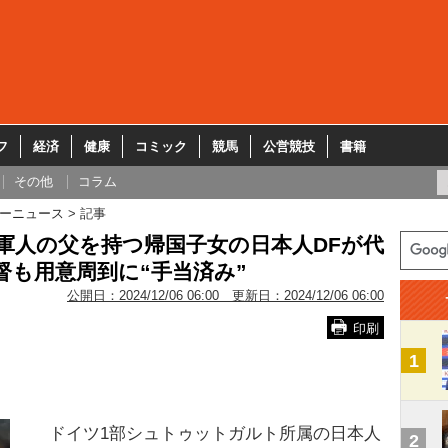
フ
経済
健康
コミック
競馬
公営競技
書籍
その他
コラム
ーニュース
記事
軍人の父を持つ帰国子女の日本人DFが代
督も用意周到に“手当済み”
公開日：
2024/12/06 06:00
更新日：
2024/12/06 06:00
印刷
1
ドイツ1部シュトゥットガルト所属の日本人
2