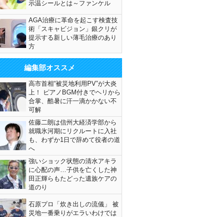
示温シールとは～ファンケル
AGA治療に革命を起こす検査技
術「スキャビジョン」銀クリが
提示する新しい薄毛治療のあり
方
編集部オススメ
高市首相“被災地利用PV”が大炎
上！ ピアノBGM付きでヘリから
合掌、酷暑に汗一滴かかない不
可解
佐藤二朗は信州大経済学部から
就職氷河期にリクルートに入社
も、わずか1日で辞めて役者の道
へ
強いショック状態の清水アキラ
に心配の声…子供を亡くした神
田正輝らもたどった遺族ケアの
道のり
石原プロ「炊き出しの流儀」 被
災地一番乗りがエラいわけでは