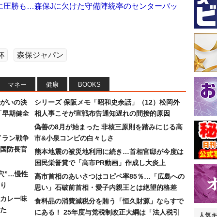
に圧勝も…森保Jに欠けた守備陣統率のセンターバッ
杯
森保ジャパン
マネー
健康
BOOKS
まがいの決
シリーズ 保阪メモ「昭和史余話」（12）松岡外
「早期健全
相人事こそが宣戦布告通知遅れの間接的原因
偽善の8月が始まった 非核三原則を踏みにじる高
イラン戦争
市&小泉コンビの白々しさ
国防長官
熊本地震の被災地利用に続き…首相官邸が今度は
国民栄誉賞で「高市PR動画」作成し大炎上
穴”…慢性
高市首相のあいさつはコピペ率85％…「広島への
り
思い」石破前首相・愛子内親王とは絶望的格差
カレー味
食料品の消費減税分を賄う「恒久財源」ならすで
た
にある！ 25年度与党税制改正大綱は「法人税引
人気