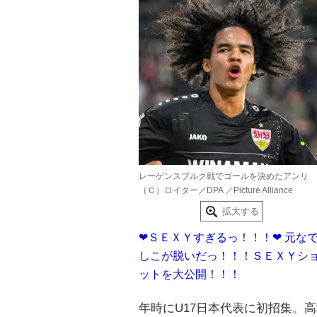
レーゲンスブルク戦でゴールを決めたアンリ
（Ｃ）ロイター／DPA ／Picture Alliance
拡大する
❤ＳＥＸＹすぎるっ！！！❤ 元な
しこが脱いだっ！！！ＳＥＸＹシ
ットを大公開！！！
年時にU17日本代表に初招集。高