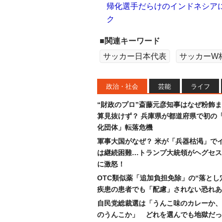
帰化選手だらけのインドネシア
ク
■関連キーワード
サッカー日本代表
サッカーW
政治・社会
芸能
ライフ
“財政のプロ”斎藤元彦知事はなぜ粉飾
算見抜けず？ 兵庫県が都道府県で初の
化団体」転落危機
軍事大国がなぜ？ 米が「兵器枯渇」で
は継続困難…トランプ大統領がヘグセス
に激怒！
OTC類似薬「追加負担免除」の“落とし
疾患の患者でも「配慮」されない恐れあ
自民党総裁選は「うんこ味のカレーか、
のうんこか」 どれを選んでも地獄だっ