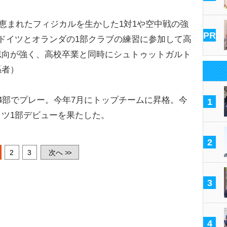
の恵まれたフィジカルを生かした1対1や空中戦の強
PR
ドイツとオランダの1部クラブの練習に参加して高
志向が強く、高校卒業と同時にシュトゥットガルト
係者）
4部でプレー。今年7月にトップチームに昇格。今
1
ツ1部デビューを果たした。
2
2
3
次へ
>>
3
4