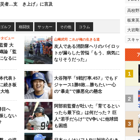
災者…支
き上げ」に言及
高校野
板東英
ゴルフ
格闘技
サッカー
その他
コラム
大岩剛
ンタビュー
スキャ
山﨑武司 これが俺の生きる道
監督 大
友人である消防隊ヘリのパイロッ
織論「監
トが漏らした苦悩「もう、病気に
になるに
なりそうだった」
1
本代表ト
大谷翔平「9戦打率.457」でもド
に続き板
ジャース1勝8敗…勝ちたい一心
田大地
の“暴走”で膝悪化の懸念
2
阿部前監督が吐いた「育てるとい
勝目へ
ったら最下位」は何だった？ 巨
振しない
人“若手だらけ”でV争いに他球団
？
3
も困惑