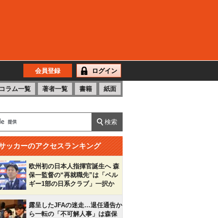
会員登録
ログイン
コラム一覧
著者一覧
書籍
紙面
サッカーのアクセスランキング
欧州初の日本人指揮官誕生へ 森
保一監督の“再就職先”は「ベル
ギー1部の日系クラブ」一択か
露呈したJFAの迷走…退任通告か
ら一転の「不可解人事」は森保