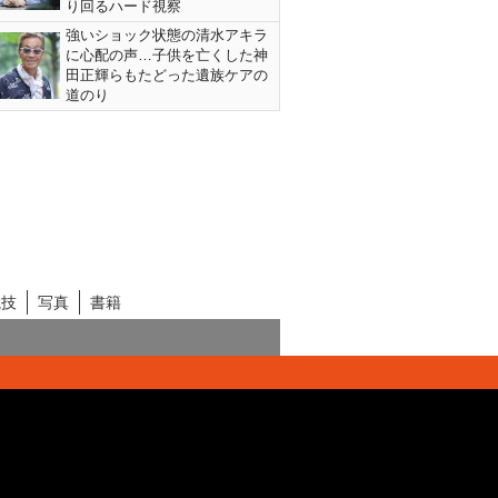
り回るハード視察
強いショック状態の清水アキラ
に心配の声…子供を亡くした神
田正輝らもたどった遺族ケアの
道のり
競技
写真
書籍