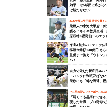
阪神・藤川監督「死球口
効果…セ5球団に広がる
は勝たせない”
2026年夏の甲子園 監督突撃イ
元巨人の東海大甲府・仲
語るイキイキ教員生活…
原辰徳&星野仙一のエッ
海舟&航大のモテモテ佐
移籍金総額140億円 さ
監督まで抱え「ウドン」
ハ！
自力V消えた新庄日本ハ
トバンクに到底及ばない
策数にも「雑な野球」歴
小林至教授のマネーボールQ&A
「弱くても黒字にできる
覆した常識…プロ野球で