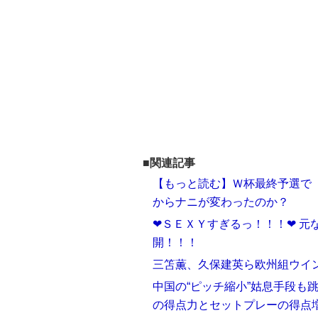
■関連記事
【もっと読む】Ｗ杯最終予選で「
からナニが変わったのか？
❤ＳＥＸＹすぎるっ！！！❤ 元
開！！！
三笘薫、久保建英ら欧州組ウイ
中国の“ピッチ縮小”姑息手段も
の得点力とセットプレーの得点