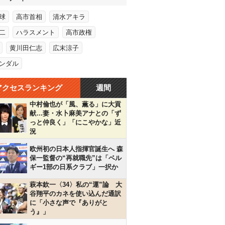
球
高市首相
清水アキラ
二
ハラスメント
高市政権
黄川田仁志
広末涼子
ンダル
アクセスランキング
週間
中村倫也が「風、薫る」に大貢
献…妻・水卜麻美アナとの「ず
っと仲良く」「にこやかな」近
況
欧州初の日本人指揮官誕生へ 森
保一監督の“再就職先”は「ベル
ギー1部の日系クラブ」一択か
萩本欽一〈34〉私の“運”論 大
谷翔平のカネを使い込んだ通訳
に「小さな声で『ありがと
う』」