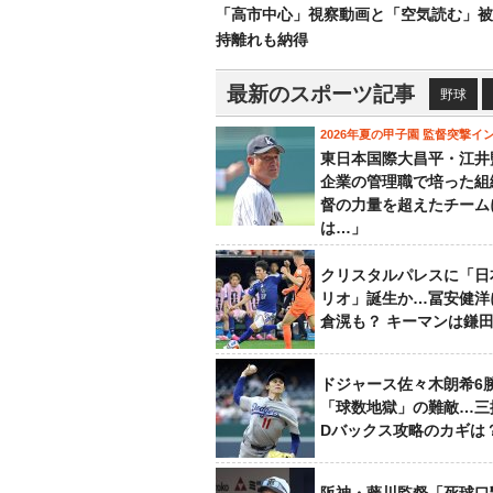
「高市中心」視察動画と「空気読む」被
持離れも納得
最新のスポーツ記事
野球
2026年夏の甲子園 監督突撃イ
東日本国際大昌平・江井
企業の管理職で培った組
督の力量を超えたチーム
は…」
クリスタルパレスに「日
リオ」誕生か…冨安健洋
倉滉も？ キーマンは鎌
ドジャース佐々木朗希6
「球数地獄」の難敵…三
Dバックス攻略のカギは