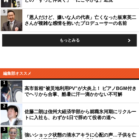
5
「恩人だけど、嫌いな人の代表」亡くなった板東英二
さんが複雑な感情を抱いたプロデューサーの名前
もっとみる
編集部オススメ
1
高市首相“被災地利用PV”が大炎上！ ピアノBGM付き
でヘリから合掌、酷暑に汗一滴かかない不可解
2
佐藤二朗は信州大経済学部から就職氷河期にリクルー
トに入社も、わずか1日で辞めて役者の道へ
3
強いショック状態の清水アキラに心配の声…子供を亡