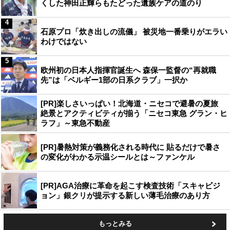
くした神田正輝らもたどった遺族ケアの道のり
4
石原プロ「炊き出しの流儀」 被災地一番乗りがエラい
わけではない
5
欧州初の日本人指揮官誕生へ 森保一監督の“再就職
先”は「ベルギー1部の日系クラブ」一択か
[PR]楽しさいっぱい！北海道・ニセコで避暑の夏旅
絶景とアクティビティが揃う「ニセコ東急 グラン・ヒ
ラフ」～東急不動産
[PR]暑熱対策が義務化される時代に 貼るだけで暑さ
の変化がわかる示温シールとは～ファンケル
[PR]AGA治療に革命を起こす検査技術「スキャビジ
ョン」銀クリが提示する新しい薄毛治療のあり方
もっとみる