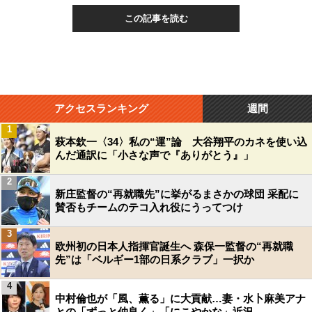
この記事を読む
アクセスランキング
週間
1
萩本欽一〈34〉私の“運”論 大谷翔平のカネを使い込
んだ通訳に「小さな声で『ありがとう』」
2
新庄監督の“再就職先”に挙がるまさかの球団 采配に
賛否もチームのテコ入れ役にうってつけ
3
欧州初の日本人指揮官誕生へ 森保一監督の“再就職
先”は「ベルギー1部の日系クラブ」一択か
4
中村倫也が「風、薫る」に大貢献…妻・水卜麻美アナ
との「ずっと仲良く」「にこやかな」近況