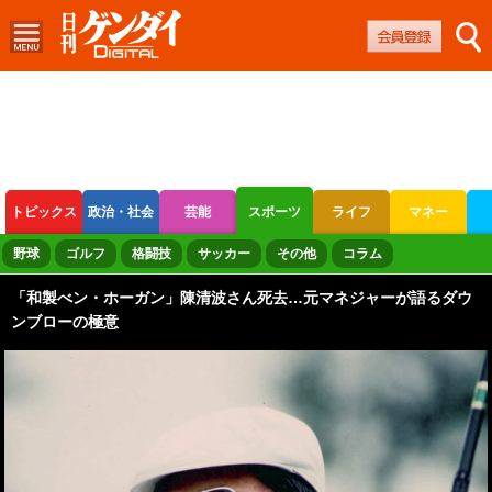
トピックス
政治・社会
芸能
スポーツ
ライフ
マネー
ボートレース
競輪
オートレース
野球
ゴルフ
格闘技
サッカー
その他
コラム
「和製べン・ホーガン」陳清波さん死去…元マネジャーが語るダウ
ンブローの極意